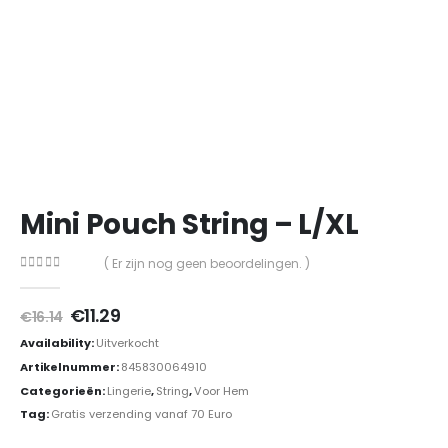
Mini Pouch String – L/XL
( Er zijn nog geen beoordelingen. )
0
out of 5
Oorspronkelijke
Huidige
€
11.29
€
16.14
prijs
prijs
Availability:
Uitverkocht
was:
is:
€16.14.
€11.29.
Artikelnummer:
845830064910
Categorieën:
Lingerie
,
String
,
Voor Hem
Tag:
Gratis verzending vanaf 70 Euro