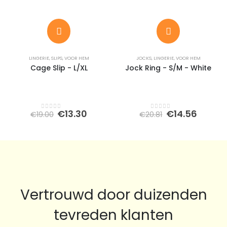
LINGERIE
,
SLIPS
,
VOOR HEM
JOCKS
,
LINGERIE
,
VOOR HEM
Cage Slip - L/XL
Jock Ring - S/M - White
Oorspronkelijke
Huidige
Oorspronkeli
Huidi
€
13.30
€
14.56
€
19.00
€
20.81
0
out of 5
0
out of 5
prijs
prijs
prijs
prijs
was:
is:
was:
is:
€19.00.
€13.30.
€20.81.
€14.56
Vertrouwd door duizenden
tevreden klanten