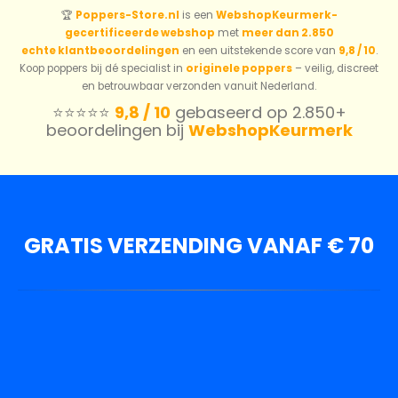
🏆
Poppers-Store.nl
is een
WebshopKeurmerk-
gecertificeerde webshop
met
meer dan 2.850
echte klantbeoordelingen
en een uitstekende score van
9,8 / 10
.
Koop poppers bij dé specialist in
originele poppers
– veilig, discreet
en betrouwbaar verzonden vanuit Nederland.
⭐️⭐️⭐️⭐️⭐️
9,8 / 10
gebaseerd op 2.850+
beoordelingen bij
WebshopKeurmerk
GRATIS VERZENDING VANAF € 70