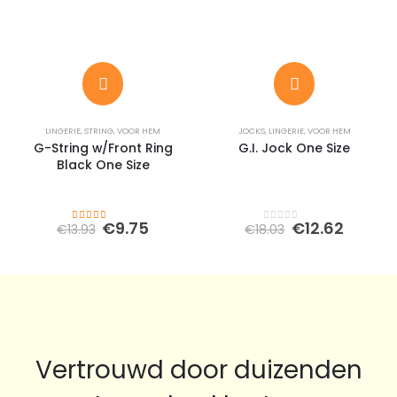
LINGERIE
,
STRING
,
VOOR HEM
JOCKS
,
LINGERIE
,
VOOR HEM
G-String w/Front Ring
G.I. Jock One Size
Black One Size
Oorspronkelijke
Huidige
Oorspronkeli
Huidi
€
9.75
€
12.62
€
13.93
€
18.03
4.00
out of 5
0
out of 5
prijs
prijs
prijs
prijs
was:
is:
was:
is:
€13.93.
€9.75.
€18.03.
€12.62
Vertrouwd door duizenden