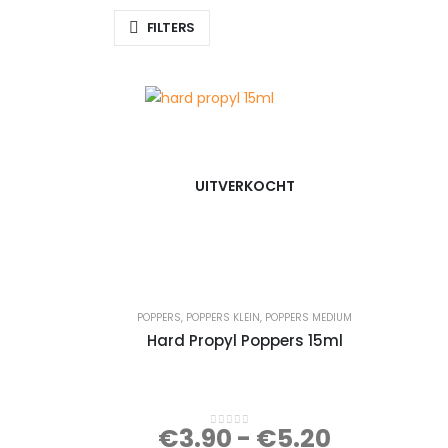
FILTERS
UITVERKOCHT
POPPERS
,
POPPERS KLEIN
,
POPPERS MEDIUM
Hard Propyl Poppers 15ml
€
3.90
-
€
5.20
0
out of 5