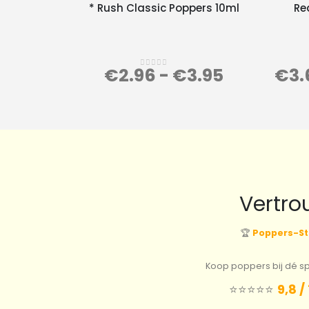
* Rush Classic Poppers 10ml
Re
€
2.96
-
€
3.95
€
3.
0
out of 5
Vertro
🏆
Poppers-St
Koop poppers bij dé spe
⭐️⭐️⭐️⭐️⭐️
9,8 /