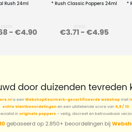
al Rush 24ml
* Rush Classic Poppers 24ml
* 
68
-
€
4.90
€
3.71
-
€
4.95
0
out of 5
0
out of 5
uwd door duizenden tevreden 
ore.nl
is een
WebshopKeurmerk-gecertificeerde webshop
met
m
echte klantbeoordelingen
en een uitstekende score van
9,8 / 10
.
cialist in
originele poppers
– veilig, discreet en betrouwbaar verz
 10
gebaseerd op 2.850+ beoordelingen bij
Websh