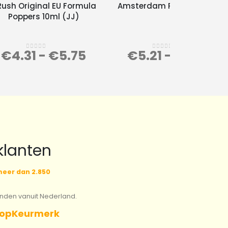
Rush Original EU Formula
Amsterdam Poppers 24ml
Poppers 10ml (JJ)
€
4.31
-
€
5.75
€
5.21
-
€
6.95
0
out of 5
0
out of 5
klanten
eer dan 2.850
onden vanuit Nederland.
opKeurmerk