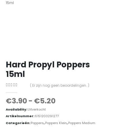
Hard Propyl Poppers
15ml
( Er zijn nog geen beoordelingen. )
0
out of 5
€
3.90
-
€
5.20
Availability:
Uitverkocht
Artikelnummer:
6151203291277
Categorieën:
Poppers
,
Poppers Klein
,
Poppers Medium