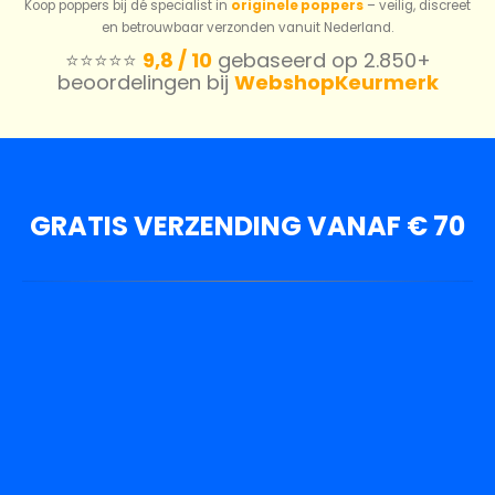
Koop poppers bij dé specialist in
originele poppers
– veilig, discreet
en betrouwbaar verzonden vanuit Nederland.
⭐️⭐️⭐️⭐️⭐️
9,8 / 10
gebaseerd op 2.850+
beoordelingen bij
WebshopKeurmerk
GRATIS VERZENDING VANAF € 70