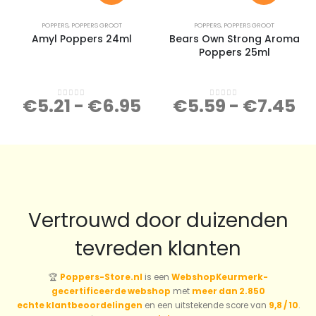
POPPERS
,
POPPERS GROOT
POPPERS
,
POPPERS GROOT
Amyl Poppers 24ml
Bears Own Strong Aroma
Poppers 25ml
€
5.21
-
€
6.95
€
5.59
-
€
7.45
0
out of 5
0
out of 5
Vertrouwd door duizenden
tevreden klanten
🏆
Poppers-Store.nl
is een
WebshopKeurmerk-
gecertificeerde webshop
met
meer dan 2.850
echte klantbeoordelingen
en een uitstekende score van
9,8 / 10
.