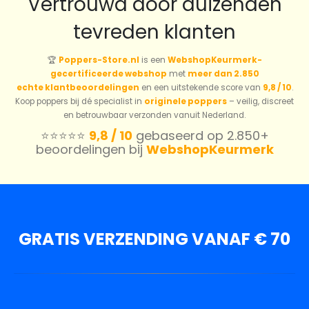
Vertrouwd door duizenden
tevreden klanten
🏆
Poppers-Store.nl
is een
WebshopKeurmerk-
gecertificeerde webshop
met
meer dan 2.850
echte klantbeoordelingen
en een uitstekende score van
9,8 / 10
.
Koop poppers bij dé specialist in
originele poppers
– veilig, discreet
en betrouwbaar verzonden vanuit Nederland.
⭐️⭐️⭐️⭐️⭐️
9,8 / 10
gebaseerd op 2.850+
beoordelingen bij
WebshopKeurmerk
GRATIS VERZENDING VANAF € 70