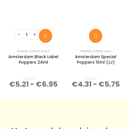
POPPERS
,
POPPERS GROOT
POPPERS
,
POPPERS KLEIN
Amsterdam Black Label
Amsterdam Special
Poppers 24ml
Poppers 10ml (JJ)
€
5.21
-
€
6.95
€
4.31
-
€
5.75
0
out of 5
0
out of 5