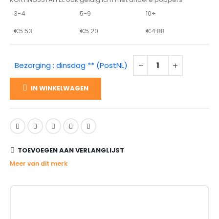
3-4
5-9
10+
€
5.53
€
5.20
€
4.88
Bezorging : dinsdag ** (PostNL)
IN WINKELWAGEN
TOEVOEGEN AAN VERLANGLIJST
Meer van dit merk