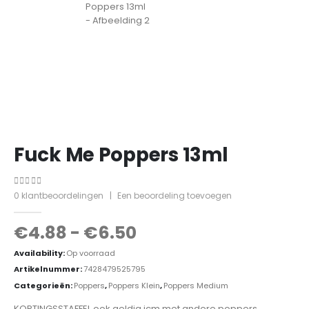
Fuck Me Poppers 13ml
0
out of 5
0
klantbeoordelingen
|
Een beoordeling toevoegen
€
4.88
-
€
6.50
Availability:
Op voorraad
Artikelnummer:
7428479525795
Categorieën:
Poppers
,
Poppers Klein
,
Poppers Medium
KORTINGSSTAFFEL ook geldig icm met andere poppers