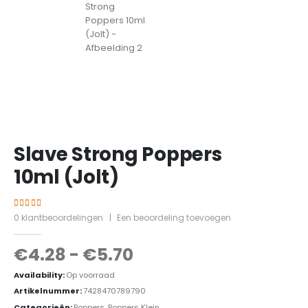
Slave Strong Poppers
10ml (Jolt)
5.00
out of 5
0
klantbeoordelingen
|
Een beoordeling toevoegen
€
4.28
-
€
5.70
Availability:
Op voorraad
Artikelnummer:
7428470789790
Categorieën:
Poppers
,
Poppers Klein