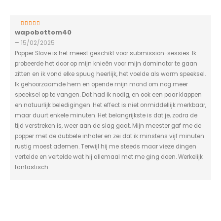
wapobottom40
5
van 5
–
15/02/2025
Popper Slave is het meest geschikt voor submission-sessies. Ik
probeerde het door op mijn knieën voor mijn dominator te gaan
zitten en ik vond elke spuug heerlijk, het voelde als warm speeksel.
Ik gehoorzaamde hem en opende mijn mond om nog meer
speeksel op te vangen. Dat had ik nodig, en ook een paar klappen
en natuurlijk beledigingen. Het effect is niet onmiddellijk merkbaar,
maar duurt enkele minuten. Het belangrijkste is dat je, zodra de
tijd verstreken is, weer aan de slag gaat. Mijn meester gaf me de
popper met de dubbele inhaler en zei dat ik minstens vijf minuten
rustig moest ademen. Terwijl hij me steeds maar vieze dingen
vertelde en vertelde wat hij allemaal met me ging doen. Werkelijk
fantastisch.