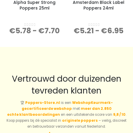
Alpha Super Strong
Amsterdam Black Label
Poppers 25ml
Poppers 24ml
€
5.78
-
€
7.70
€
5.21
-
€
6.95
0
out of 5
0
out of 5
Vertrouwd door duizenden
tevreden klanten
🏆
Poppers-Store.nl
is een
WebshopKeurmerk-
gecertificeerde webshop
met
meer dan 2.850
echte klantbeoordelingen
en een uitstekende score van
9,8 / 10
.
Koop poppers bij dé specialist in
originele poppers
– veilig, discreet
en betrouwbaar verzonden vanuit Nederland.