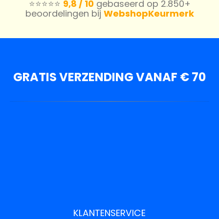
⭐️⭐️⭐️⭐️⭐️
9,8 / 10
gebaseerd op 2.850+
beoordelingen bij
WebshopKeurmerk
GRATIS VERZENDING VANAF € 70
KLANTENSERVICE