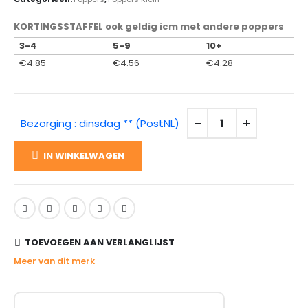
KORTINGSSTAFFEL ook geldig icm met andere poppers
3-4
5-9
10+
€
4.85
€
4.56
€
4.28
Bezorging : dinsdag ** (PostNL)
IN WINKELWAGEN
TOEVOEGEN AAN VERLANGLIJST
Meer van dit merk