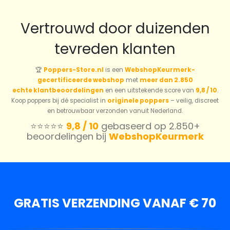
Vertrouwd door duizenden
tevreden klanten
🏆
Poppers-Store.nl
is een
WebshopKeurmerk-
gecertificeerde webshop
met
meer dan 2.850
echte klantbeoordelingen
en een uitstekende score van
9,8 / 10
.
Koop poppers bij dé specialist in
originele poppers
– veilig, discreet
en betrouwbaar verzonden vanuit Nederland.
⭐️⭐️⭐️⭐️⭐️
9,8 / 10
gebaseerd op 2.850+
beoordelingen bij
WebshopKeurmerk
GRATIS VERZENDING VANAF € 70