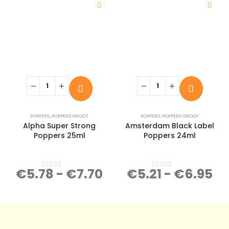
POPPERS
,
POPPERS GROOT
POPPERS
,
POPPERS GROOT
Alpha Super Strong
Amsterdam Black Label
Poppers 25ml
Poppers 24ml
€
5.78
-
€
7.70
€
5.21
-
€
6.95
0
out of 5
0
out of 5