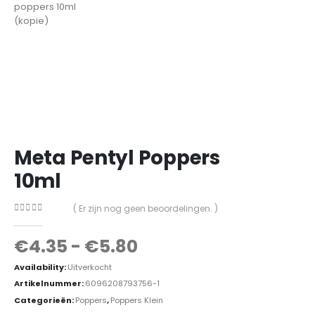
Meta Pentyl Poppers
10ml
( Er zijn nog geen beoordelingen. )
0
out of 5
€
4.35
-
€
5.80
Availability:
Uitverkocht
Artikelnummer:
6096208793756-1
Categorieën:
Poppers
,
Poppers Klein