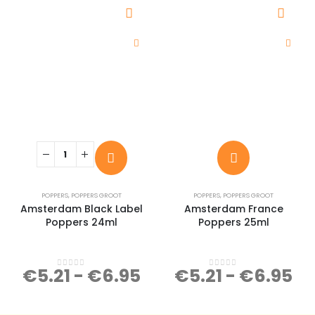
POPPERS
,
POPPERS GROOT
POPPERS
,
POPPERS GROOT
Amsterdam Black Label
Amsterdam France
Poppers 24ml
Poppers 25ml
€
5.21
-
€
6.95
€
5.21
-
€
6.95
0
out of 5
0
out of 5