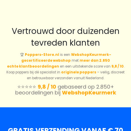
Vertrouwd door duizenden
tevreden klanten
🏆
Poppers-Store.nl
is een
WebshopKeurmerk-
gecertificeerde webshop
met
meer dan 2.850
echte klantbeoordelingen
en een uitstekende score van
9,8 / 10
.
Koop poppers bij dé specialist in
originele poppers
– veilig, discreet
en betrouwbaar verzonden vanuit Nederland.
⭐️⭐️⭐️⭐️⭐️
9,8 / 10
gebaseerd op 2.850+
beoordelingen bij
WebshopKeurmerk
GRATIS VERZENDING VANAF € 70