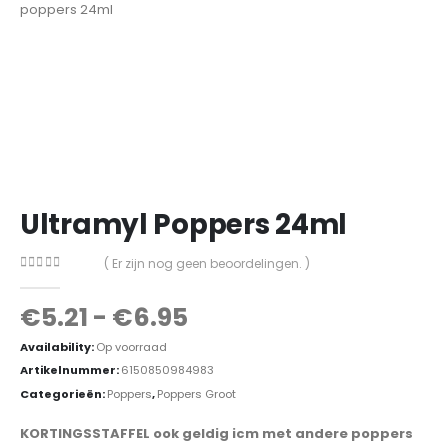
Ultramyl Poppers 24ml
( Er zijn nog geen beoordelingen. )
0
out of 5
€
5.21
-
€
6.95
Availability:
Op voorraad
Artikelnummer:
6150850984983
Categorieën:
Poppers
,
Poppers Groot
KORTINGSSTAFFEL ook geldig icm met andere poppers