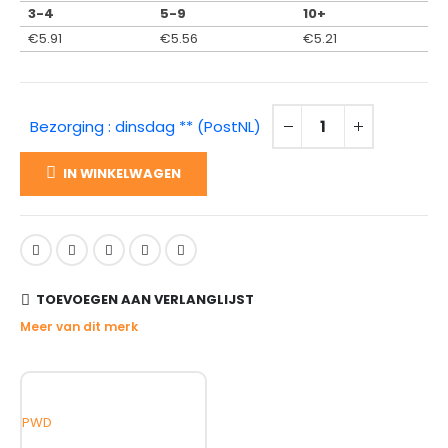
3-4
5-9
10+
€
5.91
€
5.56
€
5.21
Bezorging : dinsdag ** (PostNL)
IN WINKELWAGEN
TOEVOEGEN AAN VERLANGLIJST
Meer van dit merk
PWD