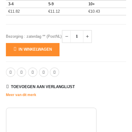
3-4
5-9
10+
€
11.82
€
11.12
€
10.43
Bezorging : zaterdag ** (PostNL)
IN WINKELWAGEN
TOEVOEGEN AAN VERLANGLIJST
Meer van dit merk