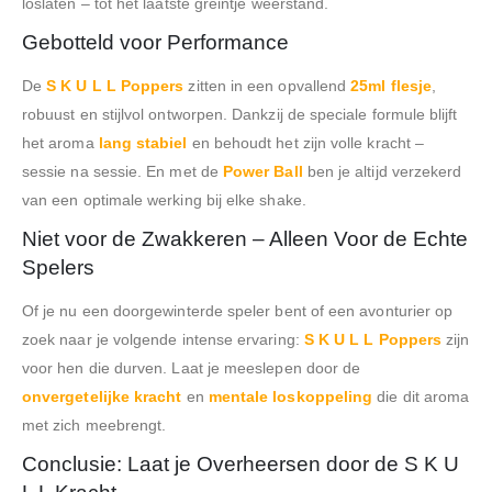
loslaten – tot het laatste greintje weerstand.
Gebotteld voor Performance
De
S K U L L Poppers
zitten in een opvallend
25ml flesje
,
robuust en stijlvol ontworpen. Dankzij de speciale formule blijft
het aroma
lang stabiel
en behoudt het zijn volle kracht –
sessie na sessie. En met de
Power Ball
ben je altijd verzekerd
van een optimale werking bij elke shake.
Niet voor de Zwakkeren – Alleen Voor de Echte
Spelers
Of je nu een doorgewinterde speler bent of een avonturier op
zoek naar je volgende intense ervaring:
S K U L L Poppers
zijn
voor hen die durven. Laat je meeslepen door de
onvergetelijke kracht
en
mentale loskoppeling
die dit aroma
met zich meebrengt.
Conclusie: Laat je Overheersen door de S K U