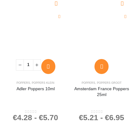
POPPERS
,
POPPERS KLEIN
POPPERS
,
POPPERS GROOT
Adler Poppers 10ml
Amsterdam France Poppers
25ml
€
4.28
-
€
5.70
€
5.21
-
€
6.95
0
out of 5
0
out of 5