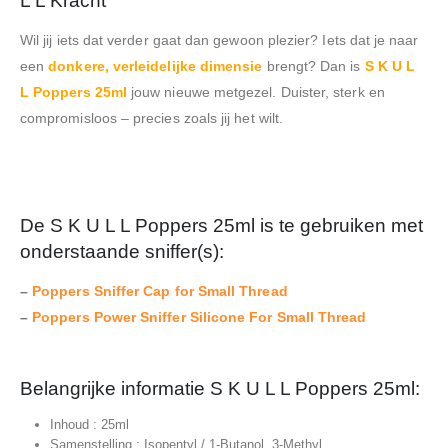
L L Kracht
Wil jij iets dat verder gaat dan gewoon plezier? Iets dat je naar
een
donkere, verleidelijke dimensie
brengt? Dan is
S K U L
L Poppers 25ml
jouw nieuwe metgezel. Duister, sterk en
compromisloos – precies zoals jij het wilt.
De S K U L L Poppers 25ml is te gebruiken met
onderstaande sniffer(s):
–
Poppers Sniffer Cap for Small Thread
–
Poppers Power Sniffer Silicone For Small Thread
Belangrijke informatie S K U L L Poppers 25ml:
Inhoud : 25ml
Samenstelling : Isopentyl / 1-Butanol, 3-Methyl