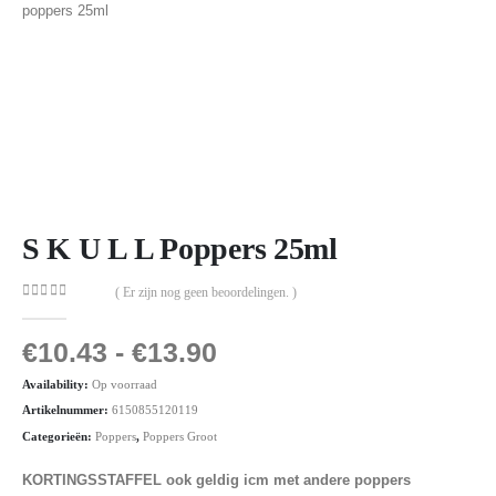
S K U L L Poppers 25ml
( Er zijn nog geen beoordelingen. )
0
out of 5
€
10.43
-
€
13.90
Availability:
Op voorraad
Artikelnummer:
6150855120119
Categorieën:
Poppers
,
Poppers Groot
KORTINGSSTAFFEL ook geldig icm met andere poppers