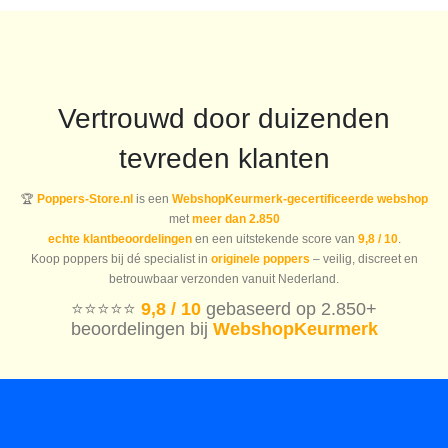
Vertrouwd door duizenden
tevreden klanten
🏆
Poppers-Store.nl
is een
WebshopKeurmerk-gecertificeerde webshop
met
meer dan 2.850
echte klantbeoordelingen
en een uitstekende score van
9,8 / 10
.
Koop poppers bij dé specialist in
originele poppers
– veilig, discreet en
betrouwbaar verzonden vanuit Nederland.
⭐️⭐️⭐️⭐️⭐️
9,8 / 10
gebaseerd op 2.850+
beoordelingen bij
WebshopKeurmerk