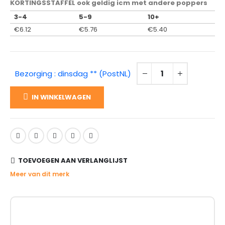
KORTINGSSTAFFEL ook geldig icm met andere poppers
3-4
5-9
10+
€
6.12
€
5.76
€
5.40
Bezorging : dinsdag ** (PostNL)
IN WINKELWAGEN
TOEVOEGEN AAN VERLANGLIJST
Meer van dit merk