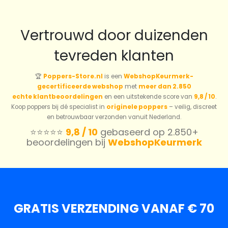
Vertrouwd door duizenden
tevreden klanten
🏆
Poppers-Store.nl
is een
WebshopKeurmerk-
gecertificeerde webshop
met
meer dan 2.850
echte klantbeoordelingen
en een uitstekende score van
9,8 / 10
.
Koop poppers bij dé specialist in
originele poppers
– veilig, discreet
en betrouwbaar verzonden vanuit Nederland.
⭐️⭐️⭐️⭐️⭐️
9,8 / 10
gebaseerd op 2.850+
beoordelingen bij
WebshopKeurmerk
GRATIS VERZENDING VANAF € 70