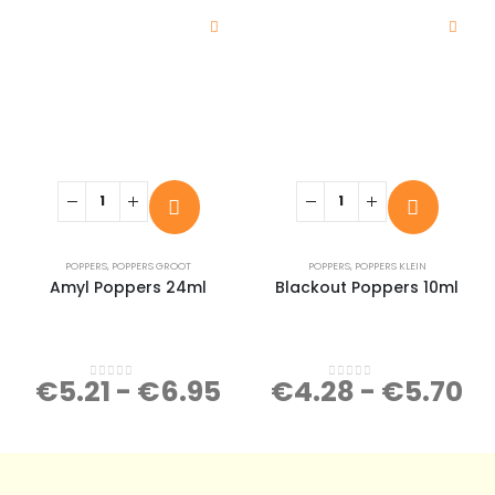
POPPERS
,
POPPERS GROOT
POPPERS
,
POPPERS KLEIN
Amyl Poppers 24ml
Blackout Poppers 10ml
€
5.21
-
€
6.95
€
4.28
-
€
5.70
0
out of 5
0
out of 5