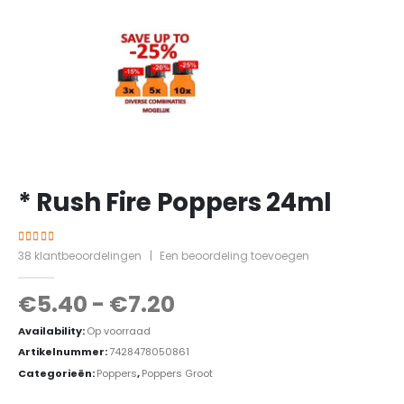
* Rush Fire Poppers 24ml
4.24
out of 5
38
klantbeoordelingen
|
Een beoordeling toevoegen
€
5.40
-
€
7.20
Availability:
Op voorraad
Artikelnummer:
7428478050861
Categorieën:
Poppers
,
Poppers Groot