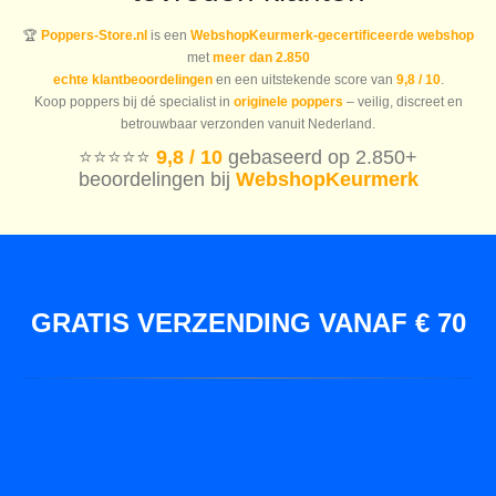
🏆
Poppers-Store.nl
is een
WebshopKeurmerk-gecertificeerde webshop
met
meer dan 2.850
echte klantbeoordelingen
en een uitstekende score van
9,8 / 10
.
Koop poppers bij dé specialist in
originele poppers
– veilig, discreet en
betrouwbaar verzonden vanuit Nederland.
⭐️⭐️⭐️⭐️⭐️
9,8 / 10
gebaseerd op 2.850+
beoordelingen bij
WebshopKeurmerk
GRATIS VERZENDING VANAF € 70