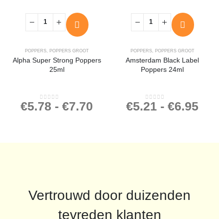
POPPERS
,
POPPERS GROOT
POPPERS
,
POPPERS GROOT
Alpha Super Strong Poppers
Amsterdam Black Label
25ml
Poppers 24ml
€
5.78
-
€
7.70
€
5.21
-
€
6.95
0
out of 5
0
out of 5
Vertrouwd door duizenden
tevreden klanten