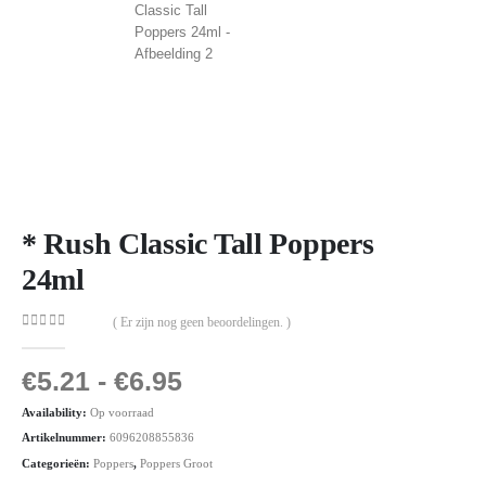
* Rush Classic Tall Poppers
24ml
( Er zijn nog geen beoordelingen. )
0
out of 5
€
5.21
-
€
6.95
Availability:
Op voorraad
Artikelnummer:
6096208855836
Categorieën:
Poppers
,
Poppers Groot