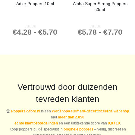
Adler Poppers 10ml
Alpha Super Strong Poppers
25ml
€
4.28
-
€
5.70
€
5.78
-
€
7.70
0
out of 5
0
out of 5
Vertrouwd door duizenden
tevreden klanten
🏆
Poppers-Store.nl
is een
WebshopKeurmerk-gecertificeerde webshop
met
meer dan 2.850
echte klantbeoordelingen
en een uitstekende score van
9,8 / 10
.
Koop poppers bij dé specialist in
originele poppers
– veilig, discreet en