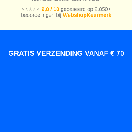
betrouwbaar verzonden vanuit Nederland.
⭐️⭐️⭐️⭐️⭐️
9,8 / 10
gebaseerd op 2.850+
beoordelingen bij
WebshopKeurmerk
GRATIS VERZENDING VANAF € 70