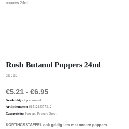
Rush Butanol Poppers 24ml
0
out of 5
€
5.21
-
€
6.95
Availability:
Op voorraad
Artikelnummer:
6151213377312
Categorieën:
Poppers
,
Poppers Groot
KORTINGSSTAFFEL ook geldig icm met andere poppers