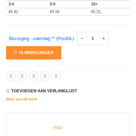
3-4
5-9
10+
€
5.91
€
5.56
€
5.21
Bezorging : zaterdag ** (PostNL)
IN WINKELWAGEN
TOEVOEGEN AAN VERLANGLIJST
Meer van dit merk
PWD