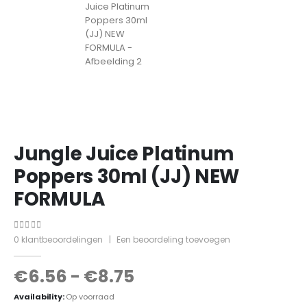
Jungle Juice Platinum
Poppers 30ml (JJ) NEW
FORMULA
0
out of 5
0
klantbeoordelingen
|
Een beoordeling toevoegen
€
6.56
-
€
8.75
Availability:
Op voorraad