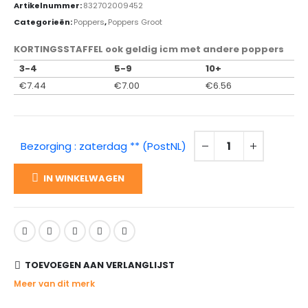
Artikelnummer:
832702009452
Categorieën:
Poppers
,
Poppers Groot
KORTINGSSTAFFEL ook geldig icm met andere poppers
3-4
5-9
10+
€
7.44
€
7.00
€
6.56
Bezorging : zaterdag ** (PostNL)
IN WINKELWAGEN
TOEVOEGEN AAN VERLANGLIJST
Meer van dit merk