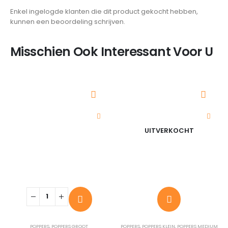
Enkel ingelogde klanten die dit product gekocht hebben,
kunnen een beoordeling schrijven.
Misschien Ook Interessant Voor U
UITVERKOCHT
POPPERS
,
POPPERS GROOT
POPPERS
,
POPPERS KLEIN
,
POPPERS MEDIUM