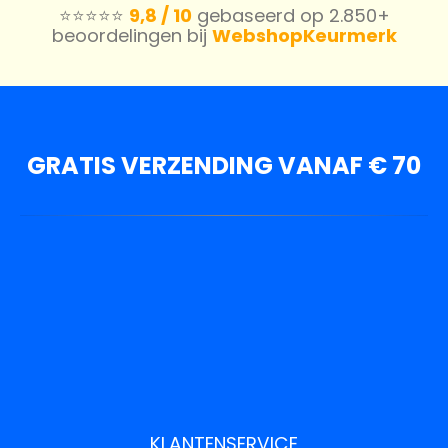
⭐️⭐️⭐️⭐️⭐️
9,8 / 10
gebaseerd op 2.850+
beoordelingen bij
WebshopKeurmerk
GRATIS VERZENDING VANAF € 70
KLANTENSERVICE