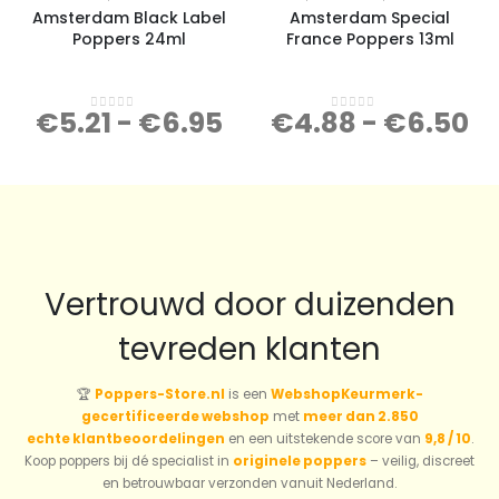
Amsterdam Black Label
Amsterdam Special
Poppers 24ml
France Poppers 13ml
€
5.21
-
€
6.95
€
4.88
-
€
6.50
0
out of 5
0
out of 5
Vertrouwd door duizenden
tevreden klanten
🏆
Poppers-Store.nl
is een
WebshopKeurmerk-
gecertificeerde webshop
met
meer dan 2.850
echte klantbeoordelingen
en een uitstekende score van
9,8 / 10
.
Koop poppers bij dé specialist in
originele poppers
– veilig, discreet
en betrouwbaar verzonden vanuit Nederland.