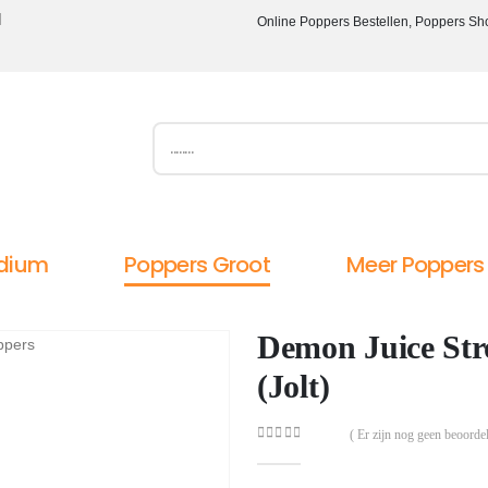
l
Online Poppers Bestellen, Poppers Sh
dium
Poppers Groot
Meer Poppers
Demon Juice Str
(Jolt)
( Er zijn nog geen beoordel
0
out of 5