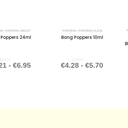
RS
,
POPPERS GROOT
POPPERS
,
POPPERS KLEIN
 Poppers 24ml
Bang Poppers 10ml
B
21
-
€
6.95
€
4.28
-
€
5.70
0
out of 5
0
out of 5