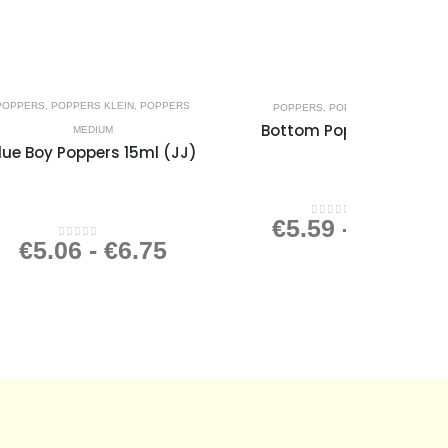
POPPERS
,
POPPERS KLEIN
,
POPPERS
POPPERS
,
POPPERS GROOT
Bottom Poppers 25ml
MEDIUM
lue Boy Poppers 15ml (JJ)
€
5.59
-
€
7.45
0
out of 5
€
5.06
-
€
6.75
0
out of 5