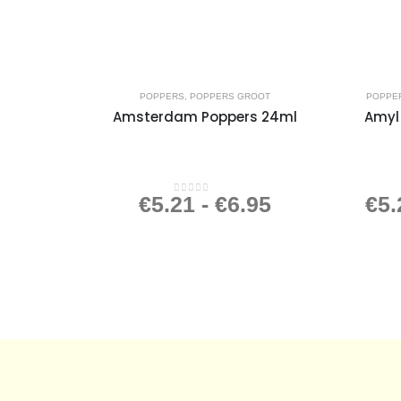
POPPERS
,
POPPERS GROOT
POPPE
Amsterdam Poppers 24ml
Amyl
€
5.21
-
€
6.95
€
5.
0
out of 5