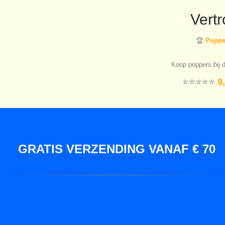
Vert
🏆
Popper
Koop poppers bij d
⭐️⭐️⭐️⭐️⭐️
9,
GRATIS VERZENDING VANAF € 70