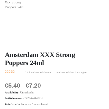
Amsterdam XXX Strong
Poppers 24ml
12
klantbeoordelingen
|
Een beoordeling toevoegen
4.33
out of 5
€
5.40
-
€
7.20
Availability:
Uitverkocht
Artikelnummer:
7428474442257
Categorieën:
Poppers
,
Poppers Groot