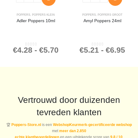
POPPERS
,
POPPERS KLEIN
POPPERS
,
POPPERS GROOT
Adler Poppers 10ml
Amyl Poppers 24ml
€
4.28
-
€
5.70
€
5.21
-
€
6.95
0
out of 5
0
out of 5
Vertrouwd door duizenden
tevreden klanten
🏆
Poppers-Store.nl
is een
WebshopKeurmerk-gecertificeerde webshop
met
meer dan 2.850
echte klantbeoordelingen
en een uitstekende score van
9,8 / 10
.