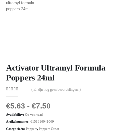
Activator Ultramyl Formula
Poppers 24ml
( Er zijn nog geen beoordelingen. )
0
out of 5
€
5.63
-
€
7.50
Availability:
Op voorraad
Artikelnummer:
6151816041009
Categorieën:
Poppers
,
Poppers Groot