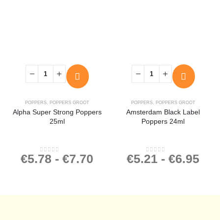
POPPERS
,
POPPERS GROOT
POPPERS
,
POPPERS GROOT
Alpha Super Strong Poppers
Amsterdam Black Label
25ml
Poppers 24ml
€
5.78
-
€
7.70
€
5.21
-
€
6.95
0
out of 5
0
out of 5