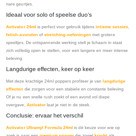
nare geurtjes.
Ideaal voor solo of speelse duo’s
Activator 24ml
is perfect voor gebruik tijdens
intieme sessies
,
fetish-avonden
of
stretching-oefeningen
met grotere
speeltjes. De ontspannende werking stelt je lichaam in staat
zich volledig open te stellen, voor een langere en meer intense
beleving.
Langdurige effecten, keer op keer
Met deze krachtige 24ml poppers profiteer je van
langdurige
effecten
die zorgen voor een stabiele en constante beleving.
Of je nu een snelle rush zoekt of een avond vol diepe
overgave,
Activator
laat je niet in de steek.
Conclusie: ervaar het verschil
Activator Ultramyl Formula 24ml
is dé keuze voor wie op
zoek is naar een
premium popper
die zowel
kracht
als