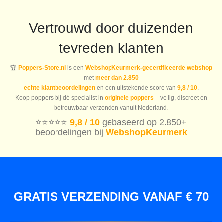
Vertrouwd door duizenden
tevreden klanten
🏆
Poppers-Store.nl
is een
WebshopKeurmerk-gecertificeerde webshop
met
meer dan 2.850
echte klantbeoordelingen
en een uitstekende score van
9,8 / 10
.
Koop poppers bij dé specialist in
originele poppers
– veilig, discreet en
betrouwbaar verzonden vanuit Nederland.
⭐️⭐️⭐️⭐️⭐️
9,8 / 10
gebaseerd op 2.850+
beoordelingen bij
WebshopKeurmerk
GRATIS VERZENDING VANAF € 70