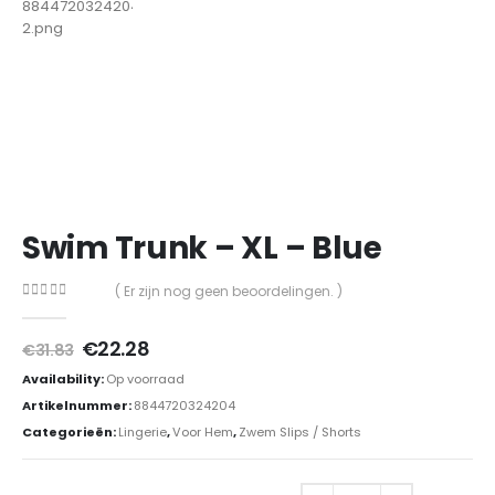
Swim Trunk – XL – Blue
( Er zijn nog geen beoordelingen. )
0
out of 5
Oorspronkelijke
Huidige
€
22.28
€
31.83
prijs
prijs
Availability:
Op voorraad
was:
is:
€31.83.
€22.28.
Artikelnummer:
8844720324204
Categorieën:
Lingerie
,
Voor Hem
,
Zwem Slips / Shorts