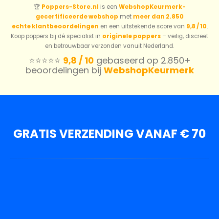
🏆
Poppers-Store.nl
is een
WebshopKeurmerk-
gecertificeerde webshop
met
meer dan 2.850
echte klantbeoordelingen
en een uitstekende score van
9,8 / 10
.
Koop poppers bij dé specialist in
originele poppers
– veilig, discreet
en betrouwbaar verzonden vanuit Nederland.
⭐️⭐️⭐️⭐️⭐️
9,8 / 10
gebaseerd op 2.850+
beoordelingen bij
WebshopKeurmerk
GRATIS VERZENDING VANAF € 70