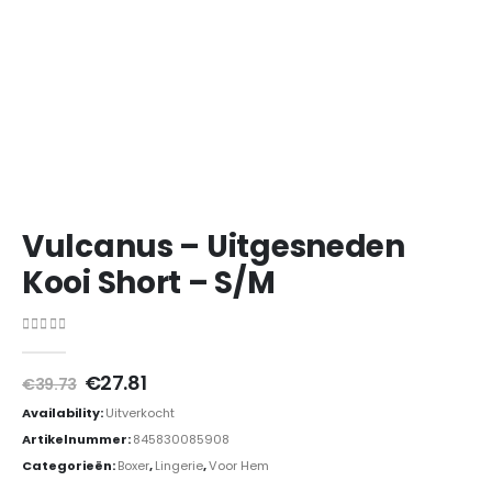
Vulcanus – Uitgesneden
Kooi Short – S/M
0
out of 5
Oorspronkelijke
Huidige
€
27.81
€
39.73
prijs
prijs
Availability:
Uitverkocht
was:
is:
€39.73.
€27.81.
Artikelnummer:
845830085908
Categorieën:
Boxer
,
Lingerie
,
Voor Hem