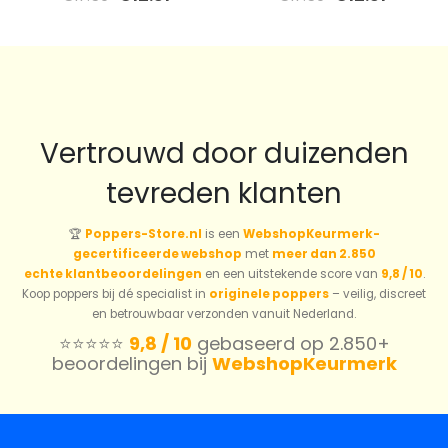
prijs
prijs
prijs
prijs
was:
is:
was:
is:
€17.59.
€12.31.
€17.59.
€12.31.
Vertrouwd door duizenden
tevreden klanten
🏆
Poppers-Store.nl
is een
WebshopKeurmerk-
gecertificeerde webshop
met
meer dan 2.850
echte klantbeoordelingen
en een uitstekende score van
9,8 / 10
.
Koop poppers bij dé specialist in
originele poppers
– veilig, discreet
en betrouwbaar verzonden vanuit Nederland.
⭐️⭐️⭐️⭐️⭐️
9,8 / 10
gebaseerd op 2.850+
beoordelingen bij
WebshopKeurmerk