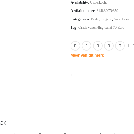
Availability:
Uitverkocht
was:
is:
Artikelnummer:
845830070379
€31.76.
€22.23.
Categorieën:
Body
,
Lingerie
,
Voor Hem
Tag:
Gratis verzending vanaf 70 Euro
Meer van dit merk
ack