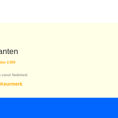
€19.91.
€13.93.
€19.91.
€13.9
anten
dan 2.850
n vanuit Nederland.
Keurmerk