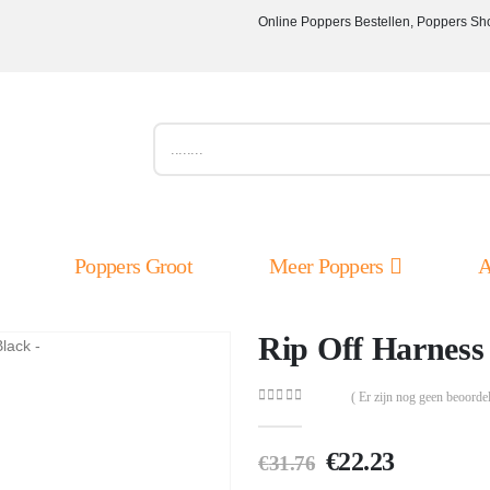
Online Poppers Bestellen, Poppers Sh
Poppers Groot
Meer Poppers
A
Rip Off Harness
( Er zijn nog geen beoordel
0
out of 5
Oorspronkelij
Huidige
€
22.23
€
31.76
prijs
prijs