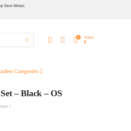
op Store Winkel.
0
Totaal
0
ndere Categoriën
 Set – Black – OS
ingen. )
ke