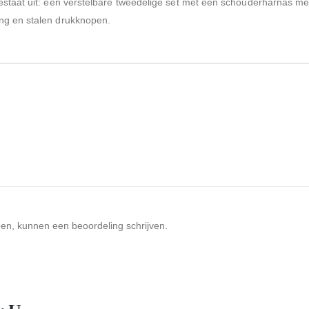
 bestaat uit: een verstelbare tweedelige set met een schouderharnas 
ing en stalen drukknopen.
ben, kunnen een beoordeling schrijven.