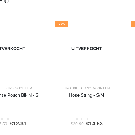
r U
-30%
ITVERKOCHT
UITVERKOCHT
IE
,
SLIPS
,
VOOR HEM
LINGERIE
,
STRING
,
VOOR HEM
nse Pouch Bikini - S
Hose String - S/M
Oorspronkelijke
Huidige
Oorspronkelijke
Huidige
€
12.31
€
14.63
7.59
€
20.90
0
out of 5
0
out of 5
prijs
prijs
prijs
prijs
was:
is:
was:
is: