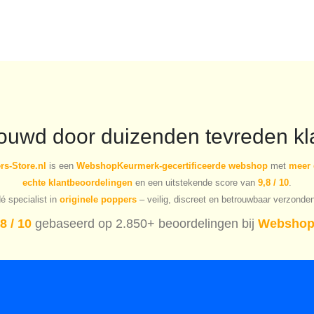
€17.59.
€12.31.
€20.90.
€14.63.
rouwd door duizenden tevreden kl
s-Store.nl
is een
WebshopKeurmerk-gecertificeerde webshop
met
meer 
echte klantbeoordelingen
en een uitstekende score van
9,8 / 10
.
é specialist in
originele poppers
– veilig, discreet en betrouwbaar verzonde
8 / 10
gebaseerd op 2.850+ beoordelingen bij
Webshop