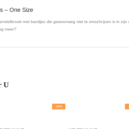
ts – One Size
e jarretelbroek met bandjes die gewoonweg niet te omschrijven is in zij
nog meer?
r U
-30%