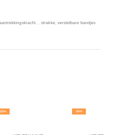
n aantrekkingskracht… strakke, verstelbare bandjes
-30%
-30%