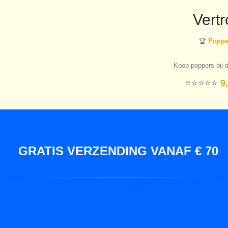
Vert
🏆
Popper
Koop poppers bij d
⭐️⭐️⭐️⭐️⭐️
9,
GRATIS VERZENDING VANAF € 70