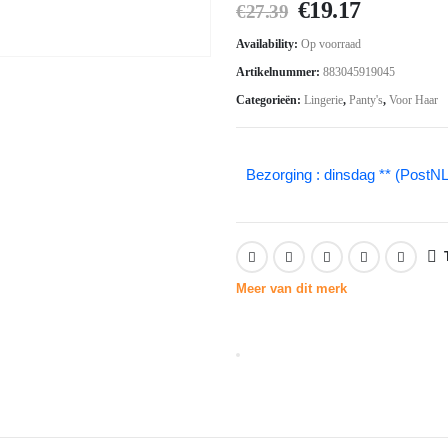
Oorspronkelij
Huidige
€
19.17
€
27.39
prijs
prijs
Availability:
Op voorraad
was:
is:
Artikelnummer:
883045919045
€27.39.
€19.17.
Categorieën:
Lingerie
,
Panty's
,
Voor Haar
Bezorging : dinsdag ** (PostNL
Meer van dit merk