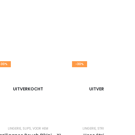
-30%
-30%
UITVERKOCHT
UITVERKOCHT
LINGERIE
,
SLIPS
,
VOOR HEM
LINGERIE
,
STRING
,
VOOR HEM