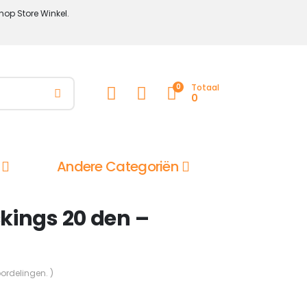
hop Store Winkel.
0
Totaal
0
Andere Categoriën
kings 20 den –
oordelingen. )