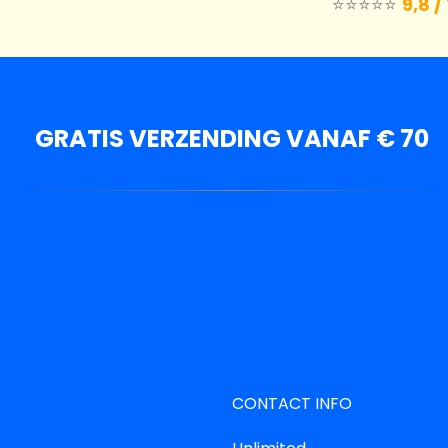
⭐️⭐️⭐️⭐️⭐️
9,8 /
GRATIS VERZENDING VANAF € 70
CONTACT INFO