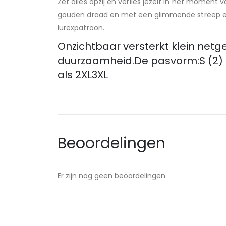
Zet alles opzij en verlies jezelf in het mome
gouden draad en met een glimmende streep erbo
lurexpatroon.
Onzichtbaar versterkt klein net
duurzaamheid.De pasvorm:S (2) pa
als 2XL3XL
Beoordelingen
Er zijn nog geen beoordelingen.