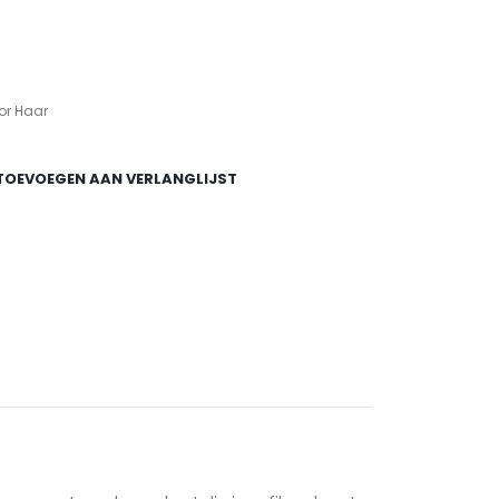
jke
e
or Haar
TOEVOEGEN AAN VERLANGLIJST