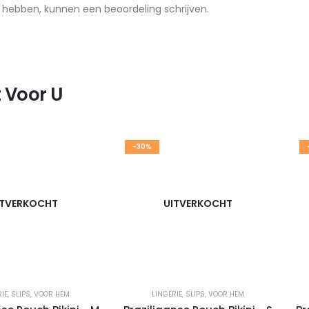
t hebben, kunnen een beoordeling schrijven.
 Voor U
-30%
ITVERKOCHT
UITVERKOCHT
IE
,
SLIPS
,
VOOR HEM
LINGERIE
,
SLIPS
,
VOOR HEM