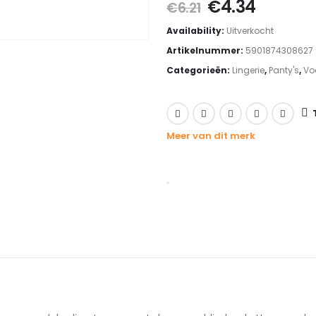
Oorspronkeli
Huidig
€
4.34
€
6.21
prijs
prijs
Availability:
Uitverkocht
was:
is:
Artikelnummer:
5901874308627
€6.21.
€4.34.
Categorieën:
Lingerie
,
Panty's
,
Vo
Meer van dit merk