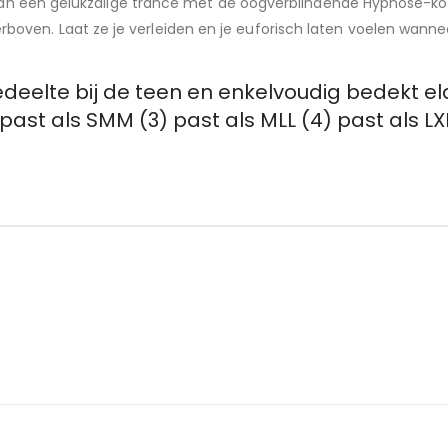
nt van een gelukzalige trance met de oogverblindende Hypnose-k
ven. Laat ze je verleiden en je euforisch laten voelen wanne
gedeelte bij de teen en enkelvoudig bedekt
st als SMM (3) past als MLL (4) past als LXL