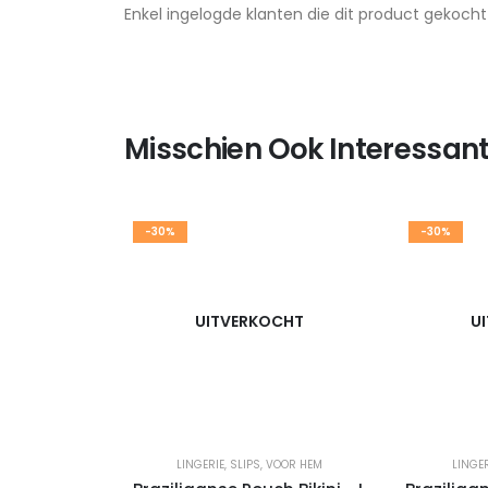
Enkel ingelogde klanten die dit product gekoch
Misschien Ook Interessant
-30%
-30%
UITVERKOCHT
U
LINGERIE
,
SLIPS
,
VOOR HEM
LINGER