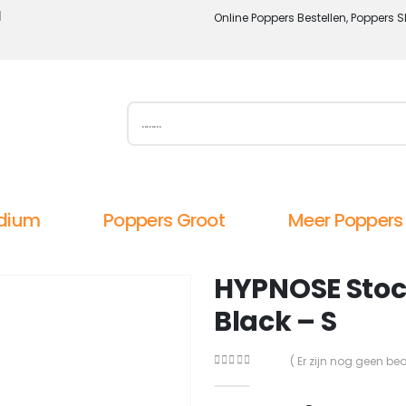
l
Online Poppers Bestellen, Poppers S
dium
Poppers Groot
Meer Poppers
HYPNOSE Stoc
Black – S
( Er zijn nog geen be
0
out of 5