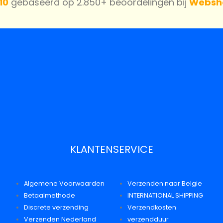
 10
gebaseerd op 2.850+ beoordelingen bij
Websh
KLANTENSERVICE
Algemene Voorwaarden
Verzenden naar Belgie
Betaalmethode
INTERNATIONAL SHIPPING
Discrete verzending
Verzendkosten
Verzenden Nederland
verzendduur