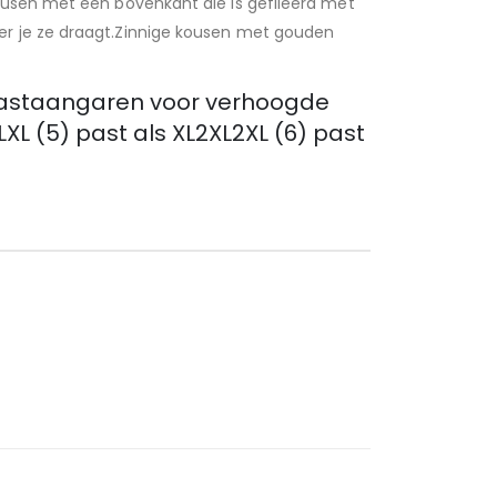
ousen met een bovenkant die is gefileerd met
er je ze draagt.Zinnige kousen met gouden
 elastaangaren voor verhoogde
XL (5) past als XL2XL2XL (6) past