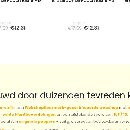
se Pouch Bikini - M
Braziliaanse Pouch Bikini - S
Br
Oorspronkelijke
Huidige
Oorspronkelijke
Huidige
€
12.31
€
12.31
7.59
€
17.59
0
out of 5
0
out of 5
prijs
prijs
prijs
prijs
was:
is:
was:
is:
€17.59.
€12.31.
€17.59.
€12.31.
uwd door duizenden tevreden 
ore.nl
is een
WebshopKeurmerk-gecertificeerde webshop
met
m
echte klantbeoordelingen
en een uitstekende score van
9,8 / 10
.
cialist in
originele poppers
– veilig, discreet en betrouwbaar verz