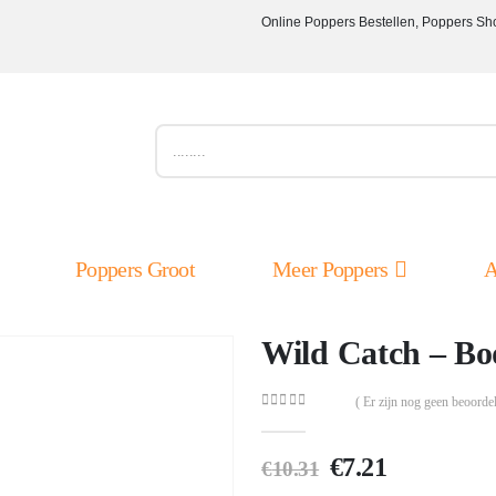
Online Poppers Bestellen, Poppers Sh
Poppers Groot
Meer Poppers
A
Wild Catch – Bo
( Er zijn nog geen beoordel
0
out of 5
Oorspronkelij
Huidige
€
7.21
€
10.31
prijs
prijs