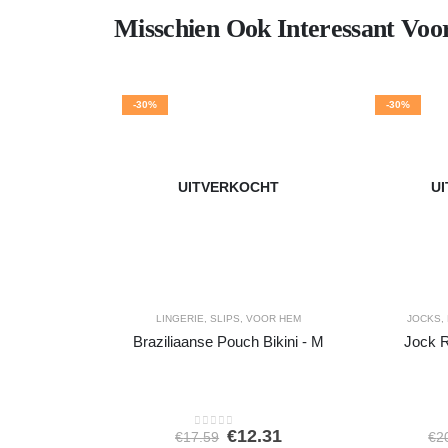
Misschien Ook Interessant Voo
-30%
-30%
UITVERKOCHT
U
LINGERIE
,
SLIPS
,
VOOR HEM
JOCKS
,
Braziliaanse Pouch Bikini - M
Jock R
Oorspronkelijke
Huidige
€
12.31
€
17.59
€
2
0
out of 5