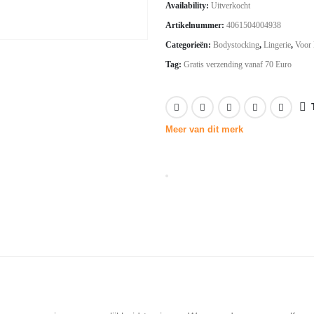
Availability:
Uitverkocht
was:
is:
Artikelnummer:
4061504004938
€10.31.
€7.21.
Categorieën:
Bodystocking
,
Lingerie
,
Voor
Tag:
Gratis verzending vanaf 70 Euro
Meer van dit merk