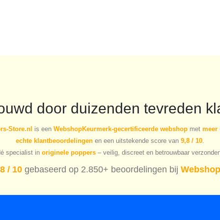
prijs
prijs
prijs
prijs
was:
is:
was:
is:
€20.81.
€14.56.
€19.91.
€13.93.
rouwd door duizenden tevreden kl
s-Store.nl
is een
WebshopKeurmerk-gecertificeerde webshop
met
meer 
echte klantbeoordelingen
en een uitstekende score van
9,8 / 10
.
é specialist in
originele poppers
– veilig, discreet en betrouwbaar verzonde
8 / 10
gebaseerd op 2.850+ beoordelingen bij
Webshop