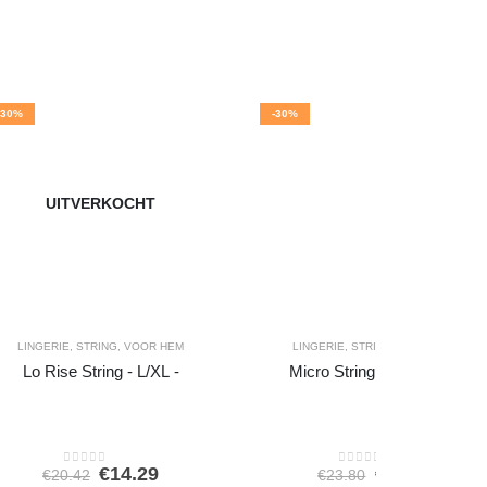
-30%
-30%
UITVERKOCHT
LINGERIE
,
STRING
,
VOOR HEM
LINGERIE
,
STRING
,
VOOR HEM
Lo Rise String - L/XL -
Micro String - S/M Black
Oorspronkelijke
Huidige
Oorspronkel
Huidi
€
14.29
€
16.66
€
20.42
€
23.80
0
out of 5
0
out of 5