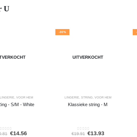
r U
-30%
ITVERKOCHT
UITVERKOCHT
LINGERIE
,
VOOR HEM
LINGERIE
,
STRING
,
VOOR HEM
ing - S/M - White
Klassieke string - M
Oorspronkelijke
Huidige
Oorspronkelijke
Huidige
€
14.56
€
13.93
0.81
€
19.91
0
out of 5
0
out of 5