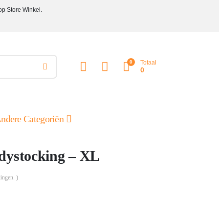
op Store Winkel.
0
Totaal
0
ndere Categoriën
dystocking – XL
ingen. )
ke