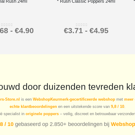
eal Rush 24ml
* Rush Classic Poppers 24ml
.68
-
€
4.90
€
3.71
-
€
4.95
0
out of 5
0
out of 5
rouwd door duizenden tevreden kl
s-Store.nl
is een
WebshopKeurmerk-gecertificeerde webshop
met
meer 
echte klantbeoordelingen
en een uitstekende score van
9,8 / 10
.
é specialist in
originele poppers
– veilig, discreet en betrouwbaar verzonde
8 / 10
gebaseerd op 2.850+ beoordelingen bij
Webshop