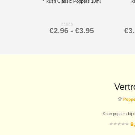
* Rush Classic Poppers 10ml
R
€
2.96
-
€
3.95
€
3
0
out of 5
Vert
🏆
Popper
Koop poppers bij d
⭐️⭐️⭐️⭐️⭐️
9,