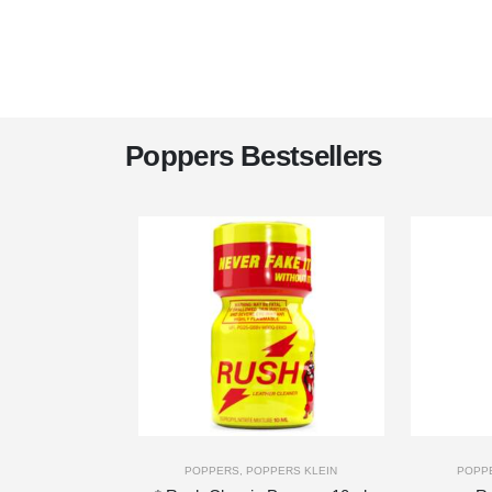
Poppers Bestsellers
-
+
-
+
POPPERS
,
POPPERS KLEIN
POPP