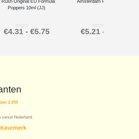
* Rush Original EU Formula
Amsterdam Poppers 24ml
Poppers 10ml (JJ)
€
4.31
-
€
5.75
€
5.21
-
€
6.95
0
out of 5
0
out of 5
anten
dan 2.850
n vanuit Nederland.
Keurmerk