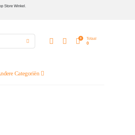
op Store Winkel.
0
Totaal
0
ndere Categoriën