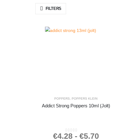
FILTERS
POPPERS
,
POPPERS KLEIN
Addict Strong Poppers 10ml (Jolt)
€
4.28
-
€
5.70
0
out of 5