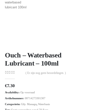
Ouch – Waterbased
Lubricant – 100ml
( Er zijn nog geen beoordelingen. )
0
out of 5
€
7.30
Availability:
Op voorraad
Artikelnummer:
08714273301307
Categorieën:
Glij- Massage
,
Waterbasis
Tag:
Gratis verzending vanaf 70 Euro