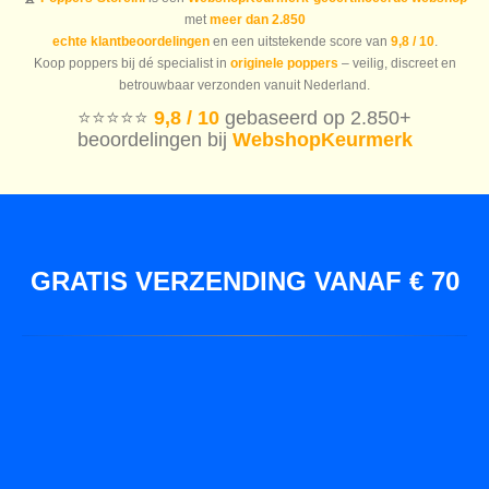
met
meer dan 2.850
echte klantbeoordelingen
en een uitstekende score van
9,8 / 10
.
Koop poppers bij dé specialist in
originele poppers
– veilig, discreet en
betrouwbaar verzonden vanuit Nederland.
⭐️⭐️⭐️⭐️⭐️
9,8 / 10
gebaseerd op 2.850+
beoordelingen bij
WebshopKeurmerk
GRATIS VERZENDING VANAF € 70