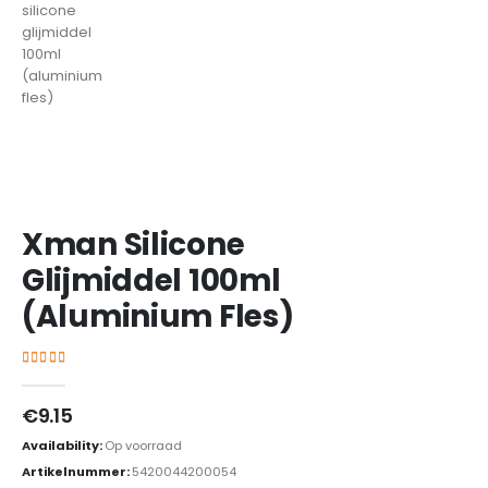
Xman Silicone
Glijmiddel 100ml
(Aluminium Fles)
4.67
out of 5
€
9.15
Availability:
Op voorraad
Artikelnummer:
5420044200054