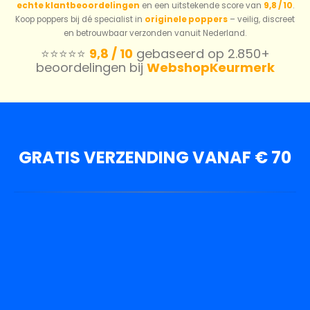
echte klantbeoordelingen
en een uitstekende score van
9,8 / 10
.
Koop poppers bij dé specialist in
originele poppers
– veilig, discreet
en betrouwbaar verzonden vanuit Nederland.
⭐️⭐️⭐️⭐️⭐️
9,8 / 10
gebaseerd op 2.850+
beoordelingen bij
WebshopKeurmerk
GRATIS VERZENDING VANAF € 70