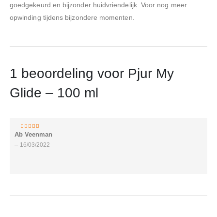
goedgekeurd en bijzonder huidvriendelijk. Voor nog meer
opwinding tijdens bijzondere momenten.
1 beoordeling voor
Pjur My
Glide – 100 ml
Ab Veenman
5
van 5
–
16/03/2022