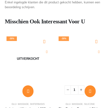
Enkel ingelogde klanten die dit product gekocht hebben, kunnen een
beoordeling schrijven.
Misschien Ook Interessant Voor U
-30%
-30%
UITVERKOCHT
GLIJ- MASSAGE
,
WATERBASIS
GLIJ- MASSAGE
,
SILICONE