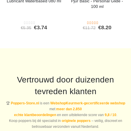
Lubricant Waterbased 080 ml
Pjur Basic - Personal Glide -
100 ml
Oorspronkelijke
Huidige
Oorspronkeli
Huidige
€
3.74
€
8.20
€
5.35
€
11.72
0
out of 5
4.00
out of 5
prijs
prijs
prijs
prijs
was:
is:
was:
is:
€5.35.
€3.74.
€11.72.
€8.20.
Vertrouwd door duizenden
tevreden klanten
🏆
Poppers-Store.nl
is een
WebshopKeurmerk-gecertificeerde webshop
met
meer dan 2.850
echte klantbeoordelingen
en een uitstekende score van
9,8 / 10
.
Koop poppers bij dé specialist in
originele poppers
– veilig, discreet en
betrouwbaar verzonden vanuit Nederland.