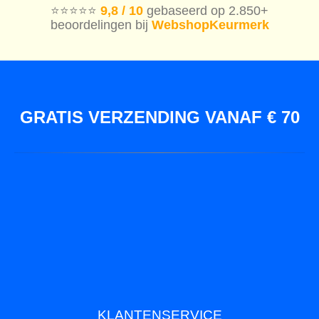
⭐️⭐️⭐️⭐️⭐️
9,8 / 10
gebaseerd op 2.850+
beoordelingen bij
WebshopKeurmerk
GRATIS VERZENDING VANAF € 70
KLANTENSERVICE