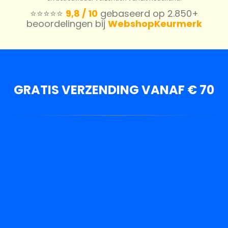
⭐️⭐️⭐️⭐️⭐️
9,8 / 10
gebaseerd op 2.850+
beoordelingen bij
WebshopKeurmerk
GRATIS VERZENDING VANAF € 70