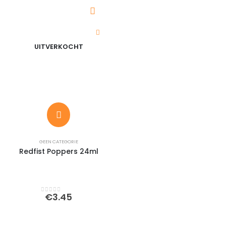
UITVERKOCHT
GEEN CATEGORIE
Redfist Poppers 24ml
€
3.45
0
out of 5