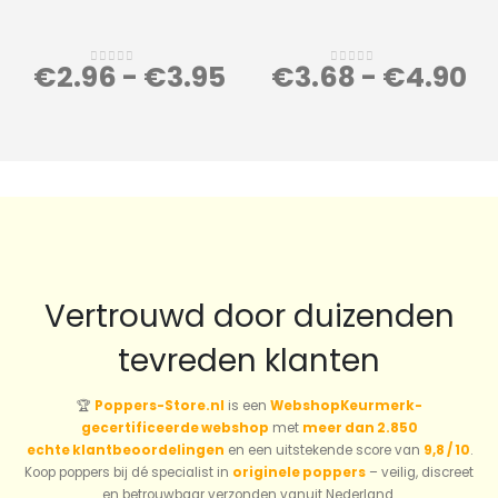
€
2.96
-
€
3.95
€
3.68
-
€
4.90
0
out of 5
0
out of 5
Vertrouwd door duizenden
tevreden klanten
🏆
Poppers-Store.nl
is een
WebshopKeurmerk-
gecertificeerde webshop
met
meer dan 2.850
echte klantbeoordelingen
en een uitstekende score van
9,8 / 10
.
Koop poppers bij dé specialist in
originele poppers
– veilig, discreet
en betrouwbaar verzonden vanuit Nederland.