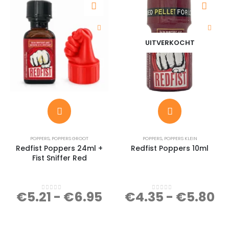
UITVERKOCHT
POPPERS
,
POPPERS GROOT
POPPERS
,
POPPERS KLEIN
Redfist Poppers 24ml +
Redfist Poppers 10ml
Fist Sniffer Red
€
5.21
-
€
6.95
€
4.35
-
€
5.80
0
out of 5
0
out of 5