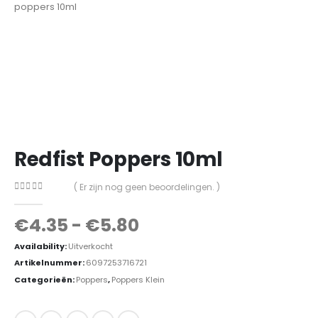
Redfist Poppers 10ml
( Er zijn nog geen beoordelingen. )
0
out of 5
€
4.35
-
€
5.80
Availability:
Uitverkocht
Artikelnummer:
6097253716721
Categorieën:
Poppers
,
Poppers Klein