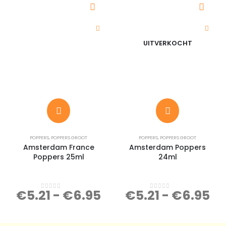
UITVERKOCHT
POPPERS
,
POPPERS GROOT
POPPERS
,
POPPERS GROOT
Amsterdam France
Amsterdam Poppers
Poppers 25ml
24ml
€
5.21
-
€
6.95
€
5.21
-
€
6.95
0
out of 5
0
out of 5