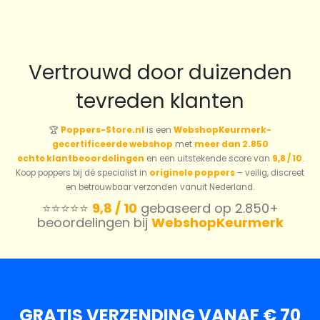
Vertrouwd door duizenden
tevreden klanten
🏆
Poppers-Store.nl
is een
WebshopKeurmerk-
gecertificeerde webshop
met
meer dan 2.850
echte klantbeoordelingen
en een uitstekende score van
9,8 / 10
.
Koop poppers bij dé specialist in
originele poppers
– veilig, discreet
en betrouwbaar verzonden vanuit Nederland.
⭐️⭐️⭐️⭐️⭐️
9,8 / 10
gebaseerd op 2.850+
beoordelingen bij
WebshopKeurmerk
GRATIS VERZENDING VANAF € 70