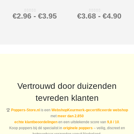
€
2.96
-
€
3.95
€
3.68
-
€
4.90
0
out of 5
0
out of 5
Vertrouwd door duizenden
tevreden klanten
🏆
Poppers-Store.nl
is een
WebshopKeurmerk-gecertificeerde webshop
met
meer dan 2.850
echte klantbeoordelingen
en een uitstekende score van
9,8 / 10
.
Koop poppers bij dé specialist in
originele poppers
– veilig, discreet en
betrouwbaar verzonden vanuit Nederland.