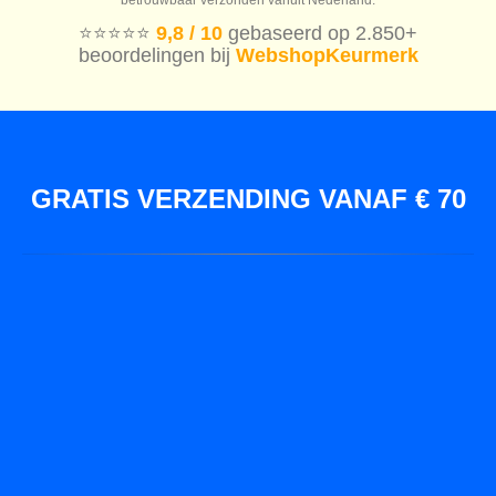
⭐️⭐️⭐️⭐️⭐️
9,8 / 10
gebaseerd op 2.850+
beoordelingen bij
WebshopKeurmerk
GRATIS VERZENDING VANAF € 70