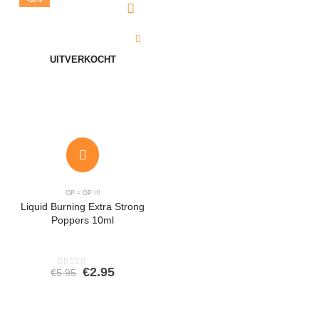
UITVERKOCHT
OP = OP !!!
Liquid Burning Extra Strong
Poppers 10ml
Oorspronkelijke
Huidige
€
2.95
€
5.95
0
out of 5
prijs
prijs
was:
is:
€5.95.
€2.95.