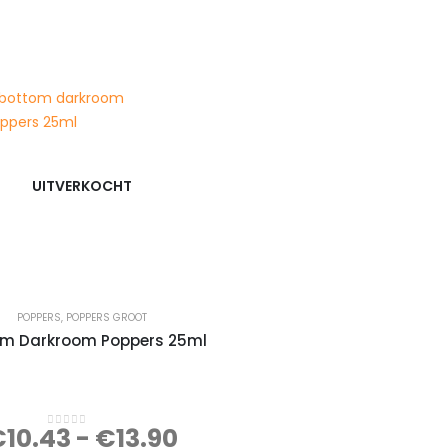
UITVERKOCHT
POPPERS
,
POPPERS GROOT
om Darkroom Poppers 25ml
€
10.43
-
€
13.90
0
out of 5