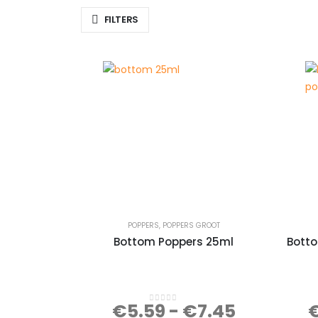
FILTERS
POPPERS
,
POPPERS GROOT
Bottom Poppers 25ml
Bott
€
5.59
-
€
7.45
0
out of 5