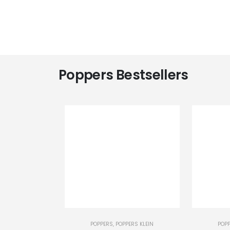
Poppers Bestsellers
-
+
-
+
POPPERS
,
POPPERS KLEIN
POP