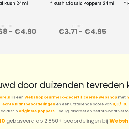
al Rush 24ml
* Rush Classic Poppers 24ml
* 
68
-
€
4.90
€
3.71
-
€
4.95
0
out of 5
0
out of 5
uwd door duizenden tevreden 
ore.nl
is een
WebshopKeurmerk-gecertificeerde webshop
met
m
echte klantbeoordelingen
en een uitstekende score van
9,8 / 10
.
cialist in
originele poppers
– veilig, discreet en betrouwbaar verz
 10
gebaseerd op 2.850+ beoordelingen bij
Websh