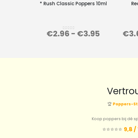
* Rush Classic Poppers 10ml
Re
€
2.96
-
€
3.95
€
3.
0
out of 5
Vertro
🏆
Poppers-St
Koop poppers bij dé spe
⭐️⭐️⭐️⭐️⭐️
9,8 /