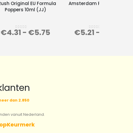
Rush Original EU Formula
Amsterdam Poppers 24ml
Poppers 10ml (JJ)
€
4.31
-
€
5.75
€
5.21
-
€
6.95
0
out of 5
0
out of 5
klanten
eer dan 2.850
onden vanuit Nederland.
opKeurmerk