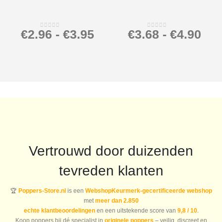
€
2.96
-
€
3.95
€
3.68
-
€
4.90
0
out of 5
0
out of 5
Vertrouwd door duizenden
tevreden klanten
🏆
Poppers-Store.nl
is een
WebshopKeurmerk-gecertificeerde webshop
met
meer dan 2.850
echte klantbeoordelingen
en een uitstekende score van
9,8 / 10
.
Koop poppers bij dé specialist in
originele poppers
– veilig, discreet en