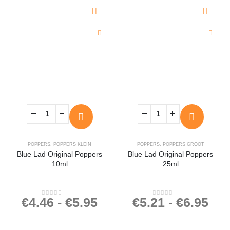
POPPERS
,
POPPERS KLEIN
POPPERS
,
POPPERS GROOT
Blue Lad Original Poppers
Blue Lad Original Poppers
10ml
25ml
€
4.46
-
€
5.95
€
5.21
-
€
6.95
0
out of 5
0
out of 5