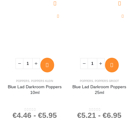
POPPERS
,
POPPERS KLEIN
POPPERS
,
POPPERS GROOT
Blue Lad Darkroom Poppers
Blue Lad Darkroom Poppers
10ml
25ml
€
4.46
-
€
5.95
€
5.21
-
€
6.95
0
out of 5
0
out of 5