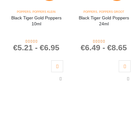
POPPERS
,
POPPERS KLEIN
POPPERS
,
POPPERS GROOT
Black Tiger Gold Poppers
Black Tiger Gold Poppers
10ml
24ml
€
5.21
-
€
6.95
€
6.49
-
€
8.65
4.25
out of 5
4.50
out of 5