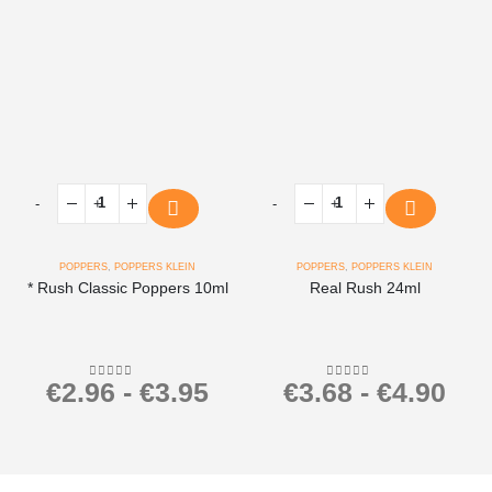
-
+
-
+
POPPERS
,
POPPERS KLEIN
POPPERS
,
POPPERS KLEIN
* Rush Classic Poppers 10ml
Real Rush 24ml
€
2.96
-
€
3.95
€
3.68
-
€
4.90
0
out of 5
0
out of 5