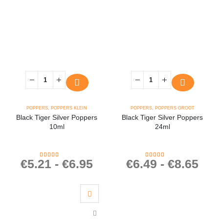
POPPERS
,
POPPERS KLEIN
POPPERS
,
POPPERS GROOT
Black Tiger Silver Poppers
Black Tiger Silver Poppers
10ml
24ml
€
5.21
-
€
6.95
€
6.49
-
€
8.65
4.43
out of 5
5.00
out of 5