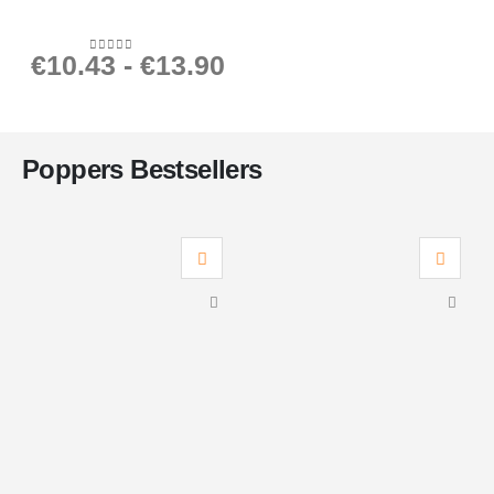
€
10.43
-
€
13.90
0
out of 5
Poppers Bestsellers