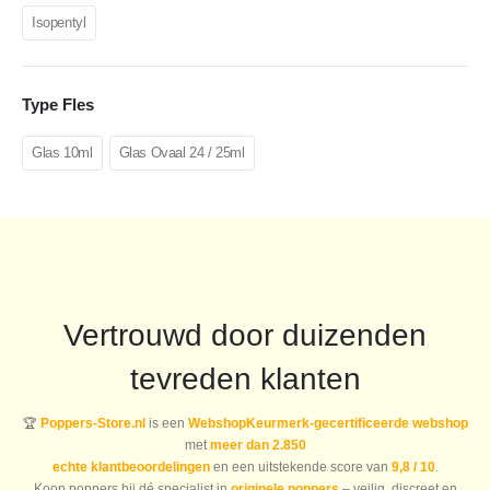
Isopentyl
Type Fles
Glas 10ml
Glas Ovaal 24 / 25ml
Vertrouwd door duizenden
tevreden klanten
🏆
Poppers-Store.nl
is een
WebshopKeurmerk-gecertificeerde webshop
met
meer dan 2.850
echte klantbeoordelingen
en een uitstekende score van
9,8 / 10
.
Koop poppers bij dé specialist in
originele poppers
– veilig, discreet en