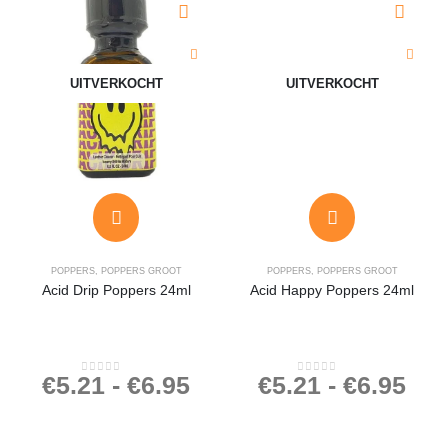
UITVERKOCHT
UITVERKOCHT
POPPERS
,
POPPERS GROOT
POPPERS
,
POPPERS GROOT
Acid Drip Poppers 24ml
Acid Happy Poppers 24ml
€
5.21
-
€
6.95
€
5.21
-
€
6.95
0
out of 5
0
out of 5