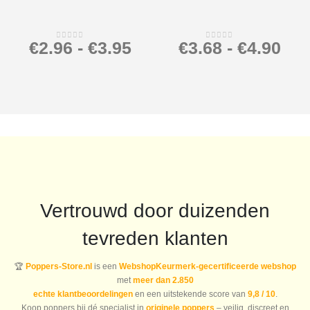
€
2.96
-
€
3.95
€
3.68
-
€
4.90
0
out of 5
0
out of 5
Vertrouwd door duizenden
tevreden klanten
🏆
Poppers-Store.nl
is een
WebshopKeurmerk-gecertificeerde webshop
met
meer dan 2.850
echte klantbeoordelingen
en een uitstekende score van
9,8 / 10
.
Koop poppers bij dé specialist in
originele poppers
– veilig, discreet en