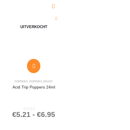
UITVERKOCHT
POPPERS
,
POPPERS GROOT
Acid Trip Poppers 24ml
€
5.21
-
€
6.95
0
out of 5