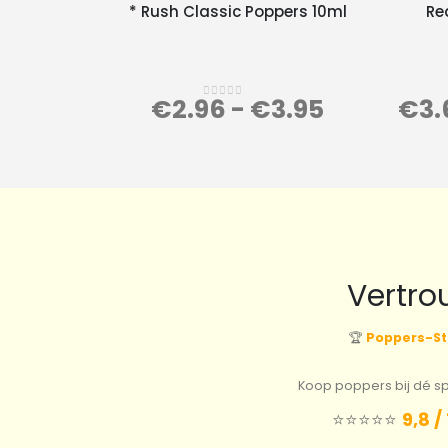
* Rush Classic Poppers 10ml
Re
€
2.96
-
€
3.95
€
3.
0
out of 5
Vertro
🏆
Poppers-St
Koop poppers bij dé spe
⭐️⭐️⭐️⭐️⭐️
9,8 /