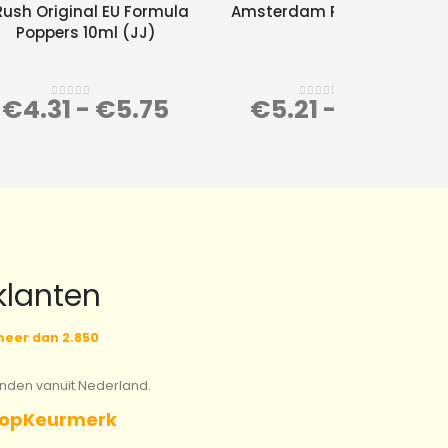
Rush Original EU Formula
Amsterdam Poppers 24ml
Poppers 10ml (JJ)
€
4.31
-
€
5.75
€
5.21
-
€
6.95
0
out of 5
0
out of 5
klanten
eer dan 2.850
onden vanuit Nederland.
opKeurmerk