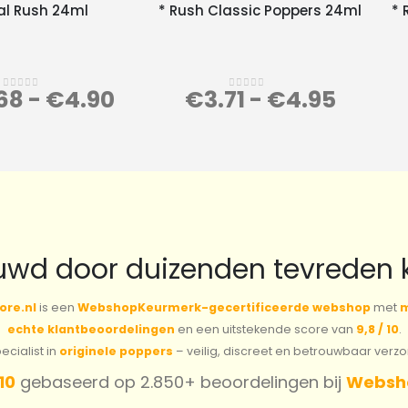
al Rush 24ml
* Rush Classic Poppers 24ml
* 
68
-
€
4.90
€
3.71
-
€
4.95
0
out of 5
0
out of 5
uwd door duizenden tevreden 
ore.nl
is een
WebshopKeurmerk-gecertificeerde webshop
met
m
echte klantbeoordelingen
en een uitstekende score van
9,8 / 10
.
cialist in
originele poppers
– veilig, discreet en betrouwbaar verz
 10
gebaseerd op 2.850+ beoordelingen bij
Websh