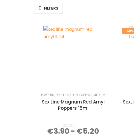
FILTERS
-50%
POPPERS
,
POPPERS KLEIN
,
POPPERS MEDIUM
Sex Line Magnum Red Amyl
SexL
Poppers 15ml
€
3.90
-
€
5.20
0
out of 5