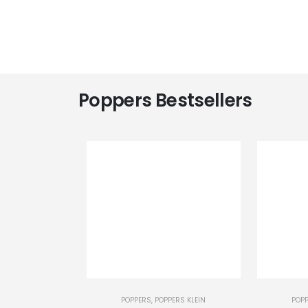
Poppers Bestsellers
-
+
-
+
POPPERS
,
POPPERS KLEIN
POP