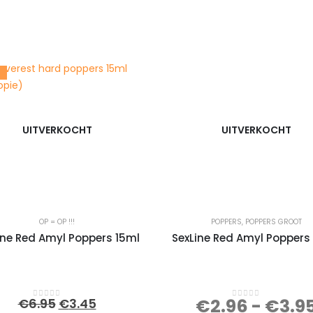
UITVERKOCHT
UITVERKOCHT
OP = OP !!!
POPPERS
,
POPPERS GROOT
ine Red Amyl Poppers 15ml
SexLine Red Amyl Poppers
Oorspronkelijke
Huidige
€
2.96
-
€
3.9
€
6.95
€
3.45
0
out of 5
0
out of 5