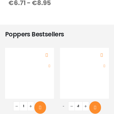
€
6.71
-
€
8.95
4.33
out of 5
Poppers Bestsellers
-
+