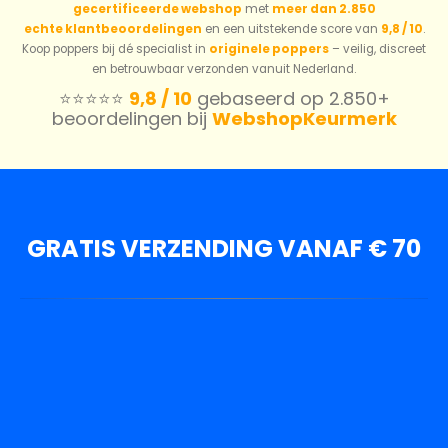
gecertificeerde webshop
met
meer dan 2.850
echte klantbeoordelingen
en een uitstekende score van
9,8 / 10
.
Koop poppers bij dé specialist in
originele poppers
– veilig, discreet
en betrouwbaar verzonden vanuit Nederland.
⭐️⭐️⭐️⭐️⭐️
9,8 / 10
gebaseerd op 2.850+
beoordelingen bij
WebshopKeurmerk
GRATIS VERZENDING VANAF € 70