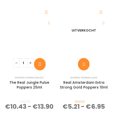
UITVERKOCHT
POPPERS
,
POPPERS GROOT
POPPERS
,
POPPERS KLEIN
The Real Jungle Pulse
Real Amsterdam Extra
Poppers 25ml
Strong Gold Poppers 10ml
€
10.43
-
€
13.90
€
5.21
-
€
6.95
0
out of 5
5.00
out of 5