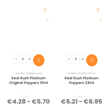
POPPERS
,
POPPERS KLEIN
POPPERS
,
POPPERS GROOT
Real Rush Platinum
Real Rush Platinum
Original Poppers 10ml
Poppers 24ml
€
4.28
-
€
5.70
€
5.21
-
€
6.95
0
out of 5
0
out of 5