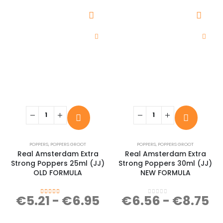
POPPERS
,
POPPERS GROOT
POPPERS
,
POPPERS GROOT
Real Amsterdam Extra
Real Amsterdam Extra
Strong Poppers 25ml (JJ)
Strong Poppers 30ml (JJ)
OLD FORMULA
NEW FORMULA
€
5.21
-
€
6.95
€
6.56
-
€
8.75
4.32
out of 5
0
out of 5