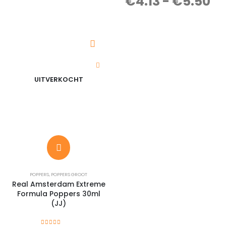
€
4.13
-
€
5.50
UITVERKOCHT
POPPERS
,
POPPERS GROOT
Real Amsterdam Extreme
Formula Poppers 30ml
(JJ)