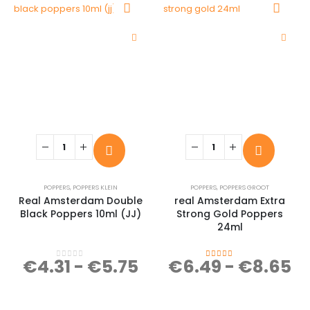
POPPERS
,
POPPERS KLEIN
POPPERS
,
POPPERS GROOT
Real Amsterdam Double
real Amsterdam Extra
Black Poppers 10ml (JJ)
Strong Gold Poppers
24ml
€
4.31
-
€
5.75
€
6.49
-
€
8.65
0
out of 5
4.00
out of 5