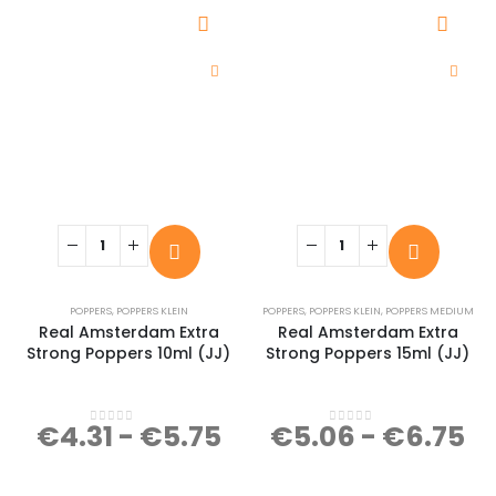
POPPERS
,
POPPERS KLEIN
POPPERS
,
POPPERS KLEIN
,
POPPERS MEDIUM
Real Amsterdam Extra
Real Amsterdam Extra
Strong Poppers 10ml (JJ)
Strong Poppers 15ml (JJ)
€
4.31
-
€
5.75
€
5.06
-
€
6.75
0
out of 5
0
out of 5