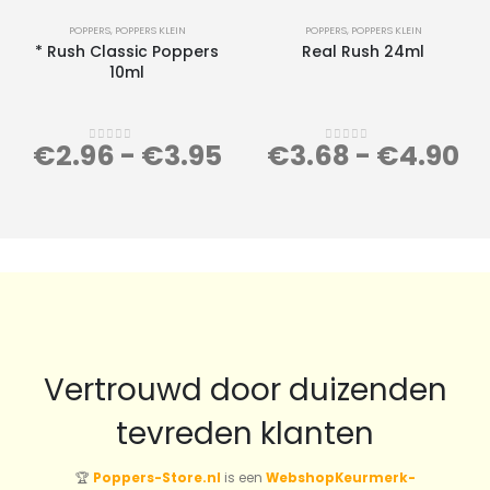
POPPERS
,
POPPERS KLEIN
POPPERS
,
POPPERS KLEIN
* Rush Classic Poppers
Real Rush 24ml
10ml
€
2.96
-
€
3.95
€
3.68
-
€
4.90
0
out of 5
0
out of 5
Vertrouwd door duizenden
tevreden klanten
🏆
Poppers-Store.nl
is een
WebshopKeurmerk-