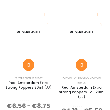
UITVERKOCHT
UITVERKOCHT
POPPERS
,
POPPERS GROOT
,
POPPERS
POPPERS
,
POPPERS GROOT
Real Amsterdam Extra
MEDIUM
Strong Poppers 30ml (JJ)
Real Amsterdam Extra
Strong Poppers Tall 20ml
(JJ)
€
6.56
-
€
8.75
0
out of 5
0
out of 5