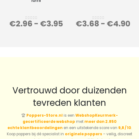
10ml
€
2.96
-
€
3.95
€
3.68
-
€
4.90
0
out of 5
0
out of 5
Vertrouwd door duizenden
tevreden klanten
🏆
Poppers-Store.nl
is een
WebshopKeurmerk-
gecertificeerde webshop
met
meer dan 2.850
echte klantbeoordelingen
en een uitstekende score van
9,8 / 10
.
Koop poppers bij dé specialist in
originele poppers
– veilig, discreet