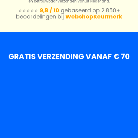
en betrouwbaar verzonden vanuit Nederland.
⭐️⭐️⭐️⭐️⭐️
9,8 / 10
gebaseerd op 2.850+
beoordelingen bij
WebshopKeurmerk
GRATIS VERZENDING VANAF € 70