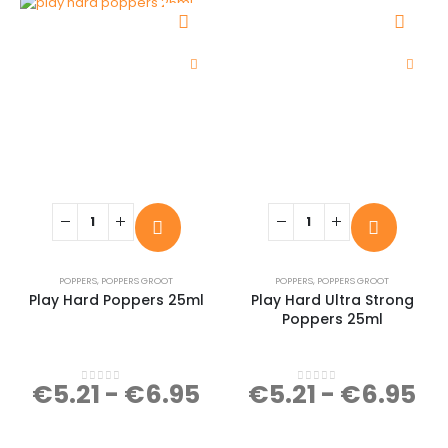
POPPERS
,
POPPERS GROOT
POPPERS
,
POPPERS GROOT
Play Hard Poppers 25ml
Play Hard Ultra Strong
Poppers 25ml
€
5.21
-
€
6.95
€
5.21
-
€
6.95
0
out of 5
0
out of 5