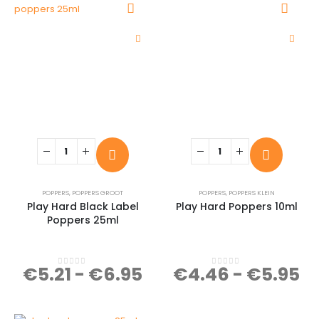
POPPERS
,
POPPERS GROOT
POPPERS
,
POPPERS KLEIN
Play Hard Black Label
Play Hard Poppers 10ml
Poppers 25ml
€
5.21
-
€
6.95
€
4.46
-
€
5.95
0
out of 5
0
out of 5