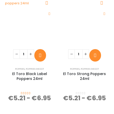
POPPERS
,
POPPERS GROOT
POPPERS
,
POPPERS GROOT
El Toro Black Label
El Toro Strong Poppers
Poppers 24ml
24ml
€
5.21
-
€
6.95
€
5.21
-
€
6.95
4.33
out of 5
0
out of 5