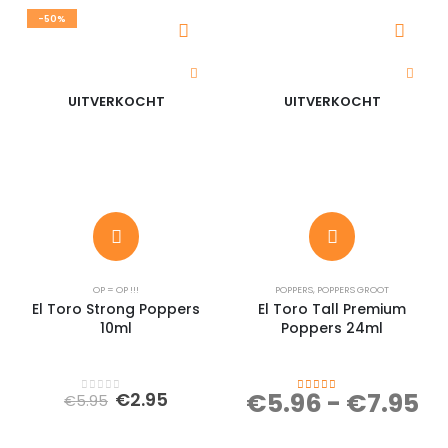
-50%
UITVERKOCHT
UITVERKOCHT
OP = OP !!!
POPPERS
,
POPPERS GROOT
El Toro Strong Poppers
El Toro Tall Premium
10ml
Poppers 24ml
Oorspronkelijke
Huidige
€
5.96
-
€
7.95
€
2.95
€
5.95
0
out of 5
4.27
out of 5
prijs
prijs
was:
is: