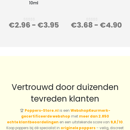
10ml
€
2.96
-
€
3.95
€
3.68
-
€
4.90
0
out of 5
0
out of 5
Vertrouwd door duizenden
tevreden klanten
🏆
Poppers-Store.nl
is een
WebshopKeurmerk-
gecertificeerde webshop
met
meer dan 2.850
echte klantbeoordelingen
en een uitstekende score van
9,8 / 10
.
Koop poppers bij dé specialist in
originele poppers
– veilig, discreet