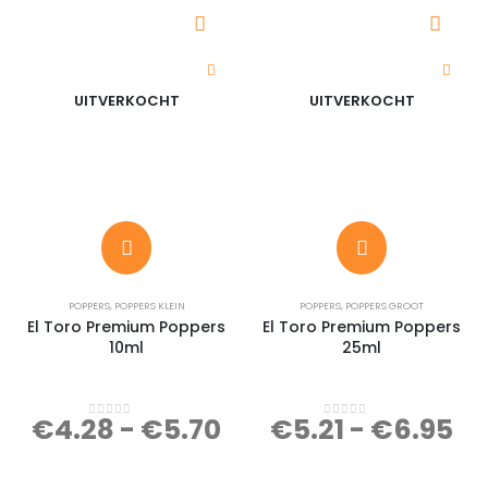
UITVERKOCHT
UITVERKOCHT
POPPERS
,
POPPERS KLEIN
POPPERS
,
POPPERS GROOT
El Toro Premium Poppers
El Toro Premium Poppers
10ml
25ml
€
4.28
-
€
5.70
€
5.21
-
€
6.95
0
out of 5
0
out of 5