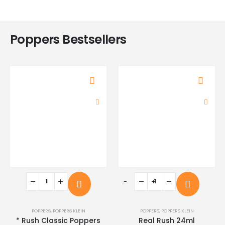
€5.95.
€2.95.
Poppers Bestsellers
-
+
POPPERS
,
POPPERS KLEIN
POPPERS
,
POPPERS KLEIN
* Rush Classic Poppers
Real Rush 24ml