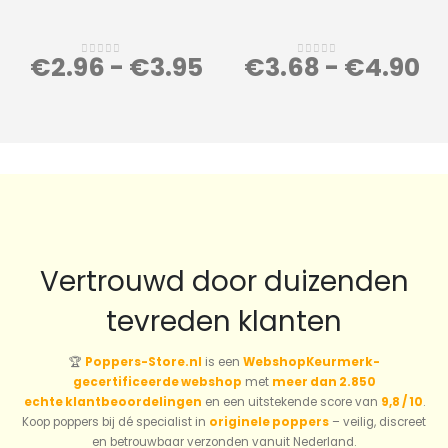
€
2.96
-
€
3.95
€
3.68
-
€
4.90
0
out of 5
0
out of 5
Vertrouwd door duizenden
tevreden klanten
🏆
Poppers-Store.nl
is een
WebshopKeurmerk-
gecertificeerde webshop
met
meer dan 2.850
echte klantbeoordelingen
en een uitstekende score van
9,8 / 10
.
Koop poppers bij dé specialist in
originele poppers
– veilig, discreet
en betrouwbaar verzonden vanuit Nederland.