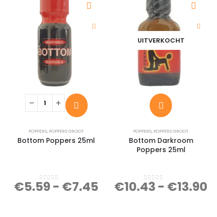
UITVERKOCHT
POPPERS
,
POPPERS GROOT
POPPERS
,
POPPERS GROOT
Bottom Poppers 25ml
Bottom Darkroom
Poppers 25ml
€
5.59
-
€
7.45
€
10.43
-
€
13.90
0
out of 5
0
out of 5