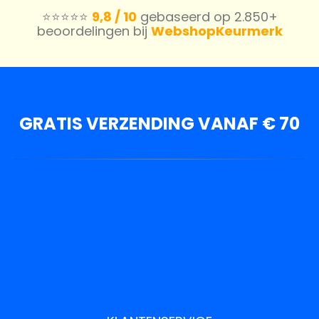
⭐️⭐️⭐️⭐️⭐️
9,8 / 10
gebaseerd op 2.850+
beoordelingen bij
WebshopKeurmerk
GRATIS VERZENDING VANAF € 70