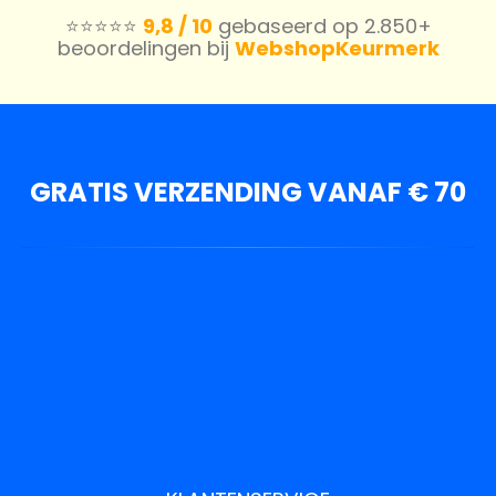
⭐️⭐️⭐️⭐️⭐️
9,8 / 10
gebaseerd op 2.850+
beoordelingen bij
WebshopKeurmerk
GRATIS VERZENDING VANAF € 70