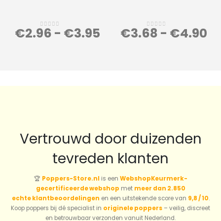
€
2.96
-
€
3.95
€
3.68
-
€
4.90
0
out of 5
0
out of 5
Vertrouwd door duizenden
tevreden klanten
🏆
Poppers-Store.nl
is een
WebshopKeurmerk-
gecertificeerde webshop
met
meer dan 2.850
echte klantbeoordelingen
en een uitstekende score van
9,8 / 10
.
Koop poppers bij dé specialist in
originele poppers
– veilig, discreet
en betrouwbaar verzonden vanuit Nederland.