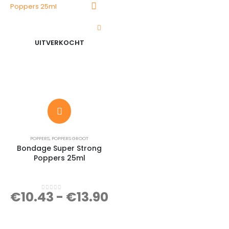
UITVERKOCHT
POPPERS
,
POPPERS GROOT
Bondage Super Strong
Poppers 25ml
€
10.43
-
€
13.90
0
out of 5