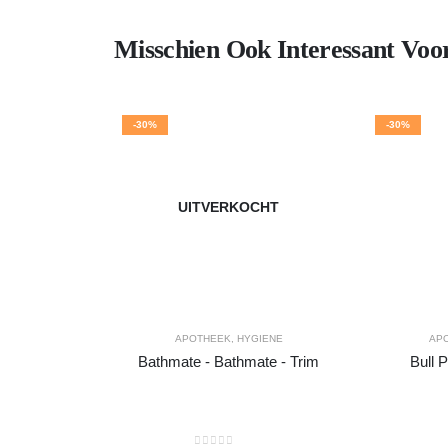
Misschien Ook Interessant Voo
-30%
-30%
UITVERKOCHT
APOTHEEK
,
HYGIENE
AP
Bathmate - Bathmate - Trim
Bull 