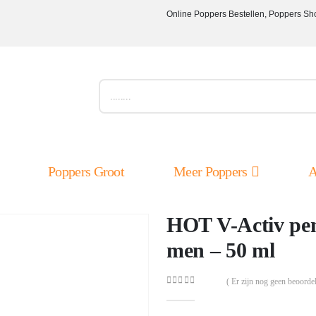
Online Poppers Bestellen, Poppers Sh
Poppers Groot
Meer Poppers
A
HOT V-Activ pen
men – 50 ml
( Er zijn nog geen beoordel
0
out of 5