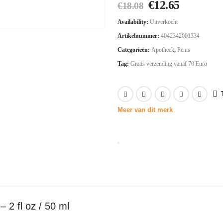
Oorspronkelij
Huidige
€
12.65
€
18.08
prijs
prijs
Availability:
Uitverkocht
was:
is:
Artikelnummer:
4042342001334
€18.08.
€12.65.
Categorieën:
Apotheek
,
Penis
Tag:
Gratis verzending vanaf 70 Euro
Meer van dit merk
 2 fl oz / 50 ml