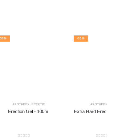
-30%
-30%
APOTHEEK
,
EREKTIE
APOTHEEK
,
EREKTIE
Erection Gel - 100ml
Extra Hard Erection Spray 50 m