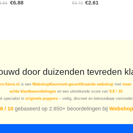
Oorspronkelijke
Huidige
Oorspronkelijke
Huidige
€
6.88
€
2.61
9.84
€
3.73
0
out of 5
0
out of 5
prijs
prijs
prijs
prijs
was:
is:
was:
is:
€9.84.
€6.88.
€3.73.
€2.61.
rouwd door duizenden tevreden kl
s-Store.nl
is een
WebshopKeurmerk-gecertificeerde webshop
met
meer 
echte klantbeoordelingen
en een uitstekende score van
9,8 / 10
.
é specialist in
originele poppers
– veilig, discreet en betrouwbaar verzonde
8 / 10
gebaseerd op 2.850+ beoordelingen bij
Webshop