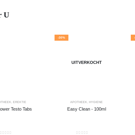
r U
-30%
UITVERKOCHT
OTHEEK
,
EREKTIE
APOTHEEK
,
HYGIENE
Power Testo Tabs
Easy Clean - 100ml