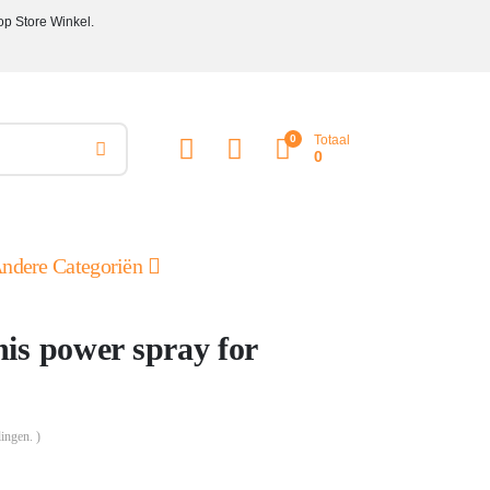
op Store Winkel.
0
Totaal
0
ndere Categoriën
is power spray for
ingen. )