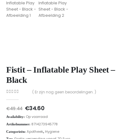
Fistit – Inflatable Play Sheet –
Black
( Er zijn nog geen beoordelingen. )
0
out of 5
Oorspronkelijke
Huidige
€
34.60
€
49.44
prijs
prijs
Op voorraad
Availability:
was:
is:
€49.44.
€34.60.
8714273945778
Artikelnummer:
Apotheek
Hygiene
Categorieën:
,
Gratis verzending vanaf 70 Euro
Tag: