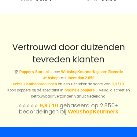
prijs
prijs
prijs
prijs
was:
is:
was:
is:
€9.35.
€6.54.
€7.15.
€5.00.
Vertrouwd door duizenden
tevreden klanten
🏆
is een
Poppers-Store.nl
WebshopKeurmerk-gecertificeerde
met
webshop
meer dan 2.850
en een uitstekende score van
.
echte klantbeoordelingen
9,8 / 10
Koop poppers bij dé specialist in
– veilig, discreet en
originele poppers
betrouwbaar verzonden vanuit Nederland.
⭐️⭐️⭐️⭐️⭐️
gebaseerd op 2.850+
9,8 / 10
beoordelingen bij
WebshopKeurmerk