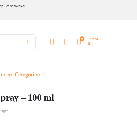
op Store Winkel.
0
Totaal
0
ndere Categoriën
Spray – 100 ml
ingen. )
e