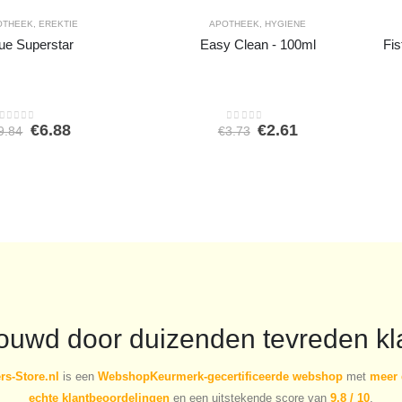
OTHEEK
,
EREKTIE
APOTHEEK
,
HYGIENE
ue Superstar
Easy Clean - 100ml
Fis
Oorspronkelijke
Huidige
Oorspronkelijke
Huidige
€
6.88
€
2.61
9.84
€
3.73
0
out of 5
0
out of 5
prijs
prijs
prijs
prijs
was:
is:
was:
is:
€9.84.
€6.88.
€3.73.
€2.61.
rouwd door duizenden tevreden kl
s-Store.nl
is een
WebshopKeurmerk-gecertificeerde webshop
met
meer 
echte klantbeoordelingen
en een uitstekende score van
9,8 / 10
.