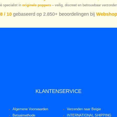
é specialist in
originele poppers
– veilig, discreet en betrouwbaar verzonde
8 / 10
gebaseerd op 2.850+ beoordelingen bij
Webshop
KLANTENSERVICE
Algemene Voorwaarden
Verzenden naar Belgie
Betaalmethode
INTERNATIONAL SHIPPING