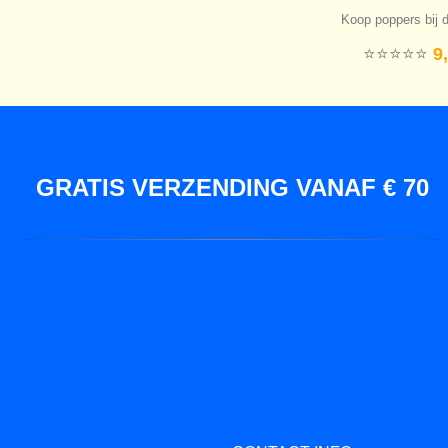
Koop poppers bij d
⭐️⭐️⭐️⭐️⭐️
9,
GRATIS VERZENDING VANAF € 70