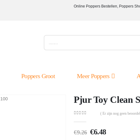
Online Poppers Bestellen, Poppers Sh
Poppers Groot
Meer Poppers
A
Pjur Toy Clean 
( Er zijn nog geen beoordel
0
out of 5
Oorspronkelijk
Huidige
€
6.48
€
9.26
prijs
prijs