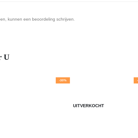
ben, kunnen een beoordeling schrijven.
r U
-30%
UITVERKOCHT