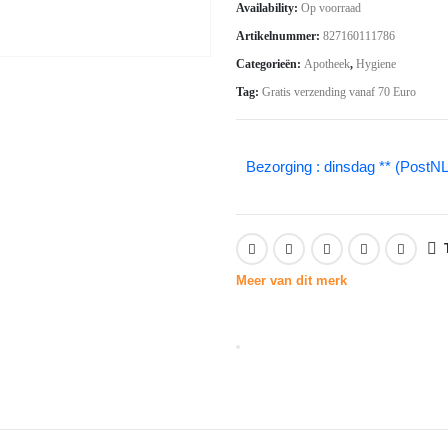
Availability:
Op voorraad
was:
is:
Artikelnummer:
827160111786
€9.26.
€6.48.
Categorieën:
Apotheek
,
Hygiene
Tag:
Gratis verzending vanaf 70 Euro
Bezorging : dinsdag ** (PostNL
Meer van dit merk