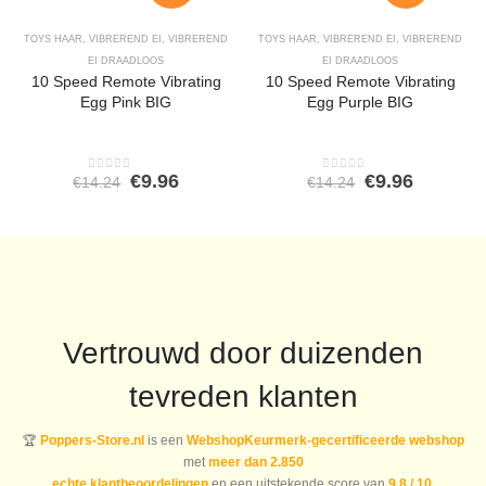
TOYS HAAR
,
VIBREREND EI
,
VIBREREND
TOYS HAAR
,
VIBREREND EI
,
VIBREREND
EI DRAADLOOS
EI DRAADLOOS
10 Speed Remote Vibrating
10 Speed Remote Vibrating
Egg Pink BIG
Egg Purple BIG
Oorspronkelijke
Huidige
Oorspronkeli
Huidige
€
9.96
€
9.96
€
14.24
€
14.24
0
out of 5
0
out of 5
prijs
prijs
prijs
prijs
was:
is:
was:
is:
€14.24.
€9.96.
€14.24.
€9.96.
Vertrouwd door duizenden
tevreden klanten
🏆
Poppers-Store.nl
is een
WebshopKeurmerk-gecertificeerde webshop
met
meer dan 2.850
echte klantbeoordelingen
en een uitstekende score van
9,8 / 10
.