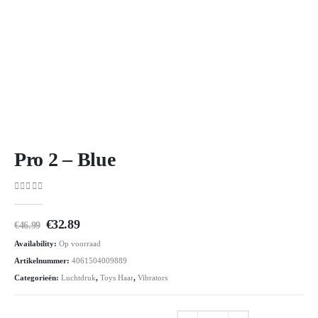
Pro 2 – Blue
0
out of 5
Oorspronkelijke
Huidige
€
32.89
€
46.99
prijs
prijs
Availability:
Op voorraad
was:
is:
€46.99.
€32.89.
Artikelnummer:
4061504009889
Categorieën:
Luchtdruk
,
Toys Haar
,
Vibrators