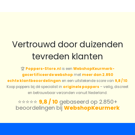
was:
is:
prijs
prijs
€11.45.
€8.01.
was:
is:
€14.24.
€9.96.
Vertrouwd door duizenden
tevreden klanten
🏆
Poppers-Store.nl
is een
WebshopKeurmerk-
gecertificeerde webshop
met
meer dan 2.850
echte klantbeoordelingen
en een uitstekende score van
9,8 / 10
.
Koop poppers bij dé specialist in
originele poppers
– veilig, discreet
en betrouwbaar verzonden vanuit Nederland.
⭐️⭐️⭐️⭐️⭐️
9,8 / 10
gebaseerd op 2.850+
beoordelingen bij
WebshopKeurmerk