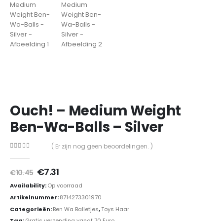
Ouch! – Medium Weight
Ben-Wa-Balls – Silver
( Er zijn nog geen beoordelingen. )
0
out of 5
Oorspronkelijke
Huidige
€
7.31
€
10.45
prijs
prijs
Availability:
Op voorraad
was:
is:
€10.45.
€7.31.
Artikelnummer:
8714273301970
Categorieën:
Ben Wa Balletjes
,
Toys Haar
Tag:
Gratis verzending vanaf 70 Euro