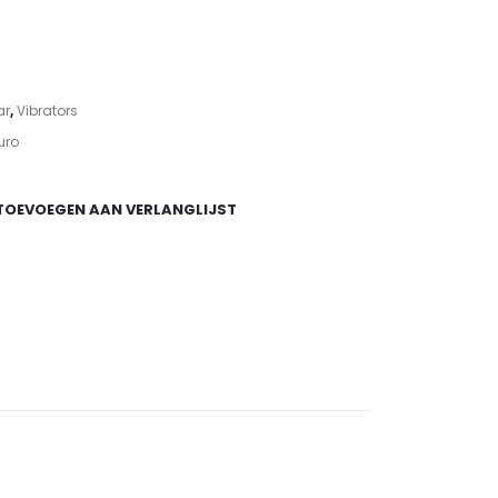
ijke
ige
5.
ar
,
Vibrators
uro
TOEVOEGEN AAN VERLANGLIJST