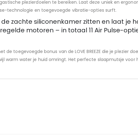
rgastische plezierdoelen te bereiken. Laat deze uniek en ergono
Pulse-technologie en toegevoegde vibratie-opties surft.
de zachte siliconenkamer zitten en laat je haar
egelde motoren – in totaal 11 Air Pulse-opti
 de toegevoegde bonus van de LOVE BREEZE die je plezier doet
rwijl warm water je huid omringt. Het perfecte slaapmutsje voor