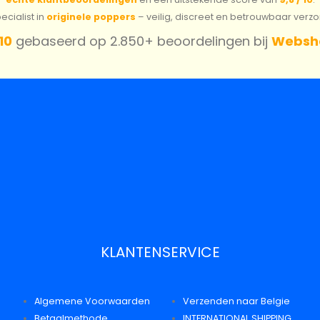
cialist in
originele poppers
– veilig, discreet en betrouwbaar verz
 10
gebaseerd op 2.850+ beoordelingen bij
Websh
KLANTENSERVICE
Algemene Voorwaarden
Verzenden naar Belgie
Betaalmethode
INTERNATIONAL SHIPPING