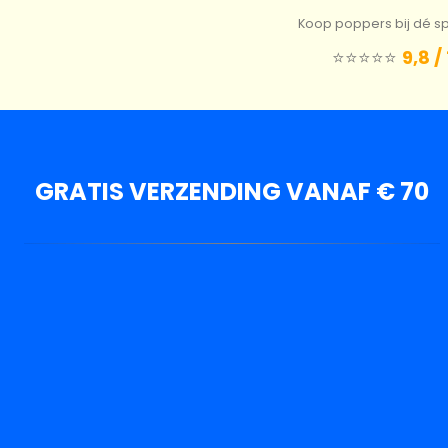
Koop poppers bij dé spe
⭐️⭐️⭐️⭐️⭐️
9,8 /
GRATIS VERZENDING VANAF € 70