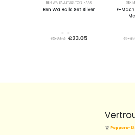
BEN WA BALLETJES
,
TOYS HAAR
SEX 
Ben Wa Balls Set Silver
F-Machi
Ma
Oorspronkelijke
Huidige
€
23.05
€
32.94
€
792
0
out of 5
prijs
prijs
was:
is:
€32.94.
€23.05.
Vertro
🏆
Poppers-St