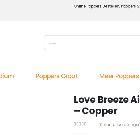
l
Online Poppers Bestellen, Poppers S
dium
Poppers Groot
Meer Poppers
Love Breeze Ai
– Copper
0
klantbeoordelinge
0
out of 5