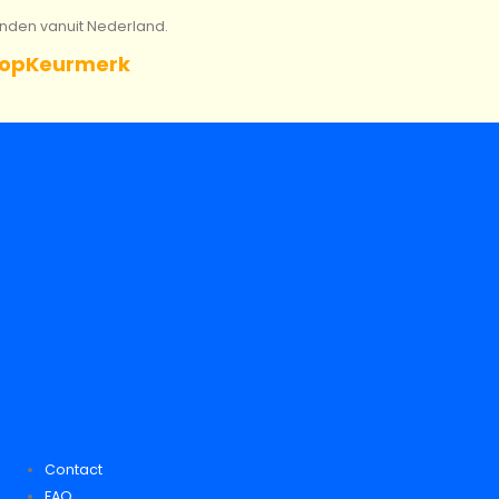
onden vanuit Nederland.
opKeurmerk
Contact
FAQ