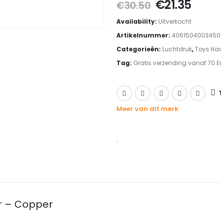
Oorspronkel
Huid
€
21.35
€
30.50
prijs
prijs
Availability:
Uitverkocht
was:
is:
Artikelnummer:
4061504003450
€30.50.
€21.3
Categorieën:
Luchtdruk
,
Toys Ha
Tag:
Gratis verzending vanaf 70 E
Meer van dit merk
or – Copper