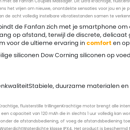
 met de Fanfan Couples Massager. Dit ultra krachtige, fluisterst
ens het vrijen om nieuwe, onontdekte sensaties voor jou en je 
an de acht volledig instelbare vibratiestanden samen te verken
rbindt de Fanfan zich met je smartphone om 
oegang op afstand, terwijl de discrete, delic
m voor de ultieme ervaring in
comfort
en op
ge siliconen Dow Corning siliconen op voe
kwaliteitStabiele, duurzame materialen en 
Krachtige, fluisterstille trillingenKrachtige motor brengt alle intens
een capaciteit van 120 mAh die in slechts 1 uur volledig kan 
 zonder de afstandsbediening, of voeg de afstandsbediening to
WaterdichtWaterdichte klasse IPX4. Het product is beschermd 