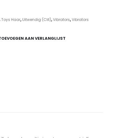
30.
,
Toys Haar
,
Uitwendig (Clit)
,
Vibrators
,
Vibrators
TOEVOEGEN AAN VERLANGLIJST