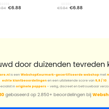
Oorspronkelijke
Huidige
Oorspronkelijke
Huidige
€
6.88
€
6.88
9.84
€
9.84
0
out of 5
0
out of 5
prijs
prijs
prijs
prijs
was:
is:
was:
is:
€9.84.
€6.88.
€9.84.
€6.88.
uwd door duizenden tevreden 
ore.nl
is een
WebshopKeurmerk-gecertificeerde webshop
met
m
echte klantbeoordelingen
en een uitstekende score van
9,8 / 10
.
cialist in
originele poppers
– veilig, discreet en betrouwbaar verz
 10
gebaseerd op 2.850+ beoordelingen bij
Websh