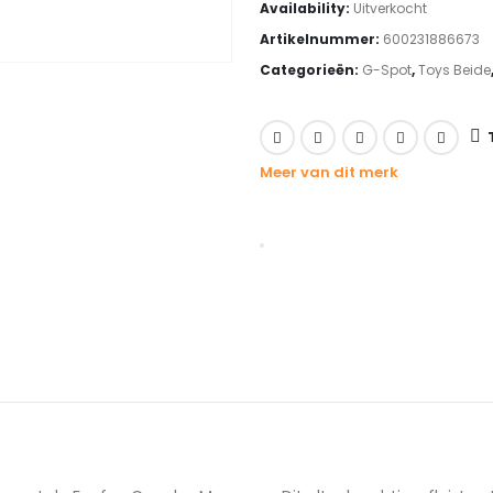
Availability:
Uitverkocht
was:
is:
Artikelnummer:
600231886673
€119.00.
€83.
Categorieën:
G-Spot
,
Toys Beide
Meer van dit merk