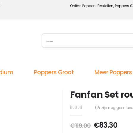
l
Online Poppers Bestellen, Poppers S
dium
Poppers Groot
Meer Poppers
Fanfan Set ro
( Er zijn nog geen be
0
out of 5
Oorspronke
Huid
€
83.30
€
119.00
prijs
prijs