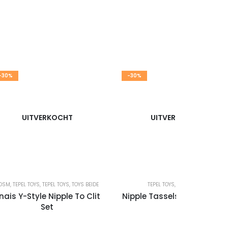
-30%
-30%
UITVERKOCHT
UITVERKOCHT
DSM
,
TEPEL TOYS
,
TEPEL TOYS
,
TOYS BEIDE
TEPEL TOYS
,
TOYS BEIDE
nais Y-Style Nipple To Clit
Nipple Tassels Round Blac
Set