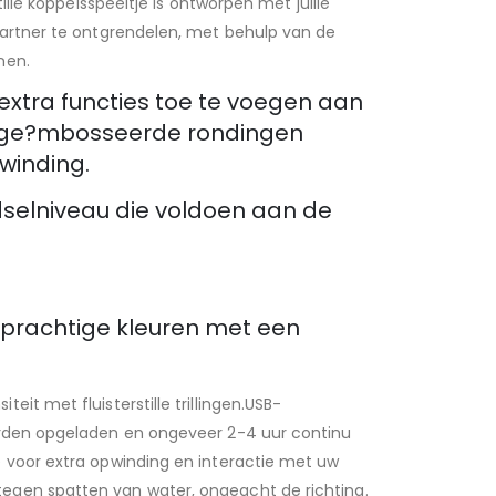
ille koppelsspeeltje is ontworpen met jullie
partner te ontgrendelen, met behulp van de
nen.
extra functies toe te voegen aan
aat ge?mbosseerde rondingen
winding.
dselniveau die voldoen aan de
prachtige kleuren met een
iteit met fluisterstille trillingen.USB-
worden opgeladen en ongeveer 2-4 uur continu
e voor extra opwinding en interactie met uw
tegen spatten van water, ongeacht de richting.