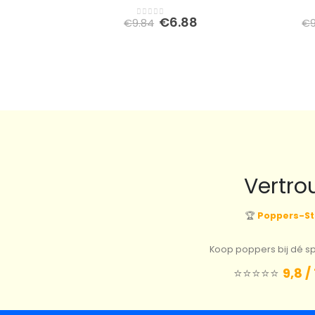
Oorspronkelijke
Huidige
€
6.88
€
9.84
€
0
out of 5
prijs
prijs
was:
is:
€9.84.
€6.88.
Vertro
🏆
Poppers-St
Koop poppers bij dé spe
⭐️⭐️⭐️⭐️⭐️
9,8 /