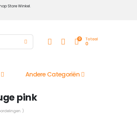
hop Store Winkel.
0
Totaal
0
Andere Categoriën
uge pink
oordelingen. )
lijke
ige