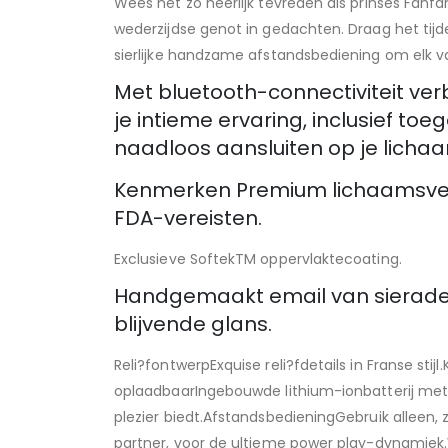
Wees net zo heerlijk tevreden als prinses Fanfan
wederzijdse genot in gedachten. Draag het tijd
sierlijke handzame afstandsbediening om elk v
Met bluetooth-connectiviteit ve
je intieme ervaring, inclusief t
naadloos aansluiten op je lichaa
Kenmerken Premium lichaamsveili
FDA-vereisten.
Exclusieve SoftekTM oppervlaktecoating.
Handgemaakt email van sieraden
blijvende glans.
Reli?fontwerpExquise reli?fdetails in Franse stijl.
oplaadbaarIngebouwde lithium-ionbatterij met 
plezier biedt.AfstandsbedieningGebruik alleen,
partner, voor de ultieme power play-dynamiek.