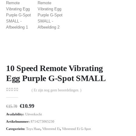
10 Speed Remote Vibrating
Egg Purple G-Spot SMALL
( Er zijn nog geen beoordelingen. )
0
out of 5
Oorspronkelijke
Huidige
€
10.99
€
15.70
prijs
prijs
Availability:
Uitverkocht
was:
is:
€15.70.
€10.99.
Artikelnummer:
8714273065230
Categorieën:
Toys Haar
,
Vibrerend Ei
,
Vibrerend Ei G-Spot