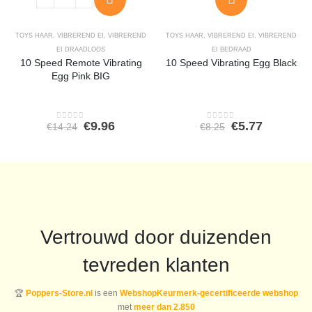
TOYS HAAR
,
VIBREREND EI
,
VIBREREND
TOYS HAAR
,
VIBREREND EI
,
VIBREREND
EI DRAADLOOS
EI BEDRAAD
10 Speed Remote Vibrating
10 Speed Vibrating Egg Black
Egg Pink BIG
Oorspronkelijke
Huidige
Oorspronkeli
Huidige
€
9.96
€
5.77
€
14.24
€
8.25
0
out of 5
0
out of 5
prijs
prijs
prijs
prijs
was:
is:
was:
is:
€14.24.
€9.96.
€8.25.
€5.77.
Vertrouwd door duizenden
tevreden klanten
🏆
Poppers-Store.nl
is een
WebshopKeurmerk-gecertificeerde webshop
met
meer dan 2.850