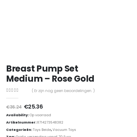
Breast Pump Set
Medium – Rose Gold
( Er zijn nog geen beoordelingen. )
0
out of 5
Oorspronkelijke
Huidige
€
25.36
€
36.24
prijs
prijs
Availability:
Op voorraad
was:
is:
€36.24.
€25.36.
Artikelnummer:
8714273548382
Categorieën:
Toys Beide
,
Vacuum Toys
Tag:
Gratis verzending vanaf 70 Euro