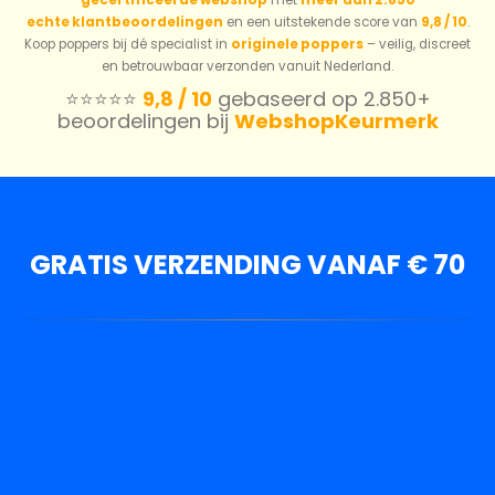
gecertificeerde webshop
met
meer dan 2.850
echte klantbeoordelingen
en een uitstekende score van
9,8 / 10
.
Koop poppers bij dé specialist in
originele poppers
– veilig, discreet
en betrouwbaar verzonden vanuit Nederland.
⭐️⭐️⭐️⭐️⭐️
9,8 / 10
gebaseerd op 2.850+
beoordelingen bij
WebshopKeurmerk
GRATIS VERZENDING VANAF € 70