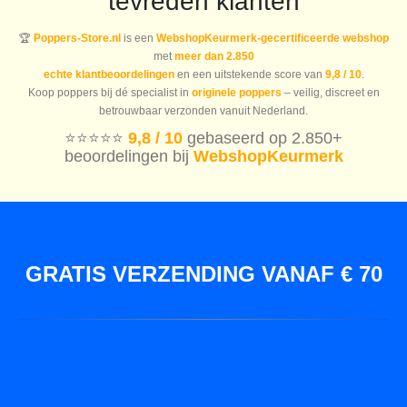
tevreden klanten
🏆
Poppers-Store.nl
is een
WebshopKeurmerk-gecertificeerde webshop
met
meer dan 2.850
echte klantbeoordelingen
en een uitstekende score van
9,8 / 10
.
Koop poppers bij dé specialist in
originele poppers
– veilig, discreet en
betrouwbaar verzonden vanuit Nederland.
⭐️⭐️⭐️⭐️⭐️
9,8 / 10
gebaseerd op 2.850+
beoordelingen bij
WebshopKeurmerk
GRATIS VERZENDING VANAF € 70