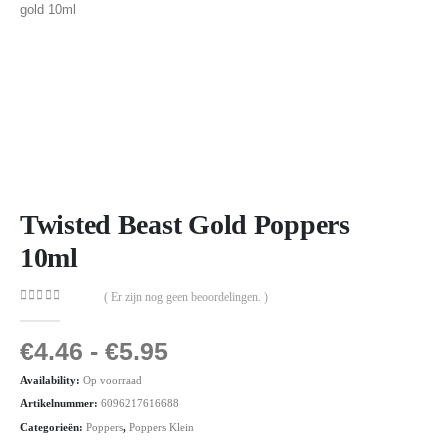
Twisted Beast Gold Poppers
10ml
( Er zijn nog geen beoordelingen. )
0
out of 5
€
4.46
-
€
5.95
Availability:
Op voorraad
Artikelnummer:
6096217616688
Categorieën:
Poppers
,
Poppers Klein