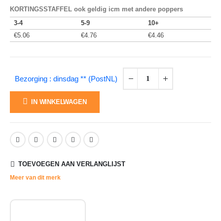
KORTINGSSTAFFEL ook geldig icm met andere poppers
3-4
5-9
10+
€
5.06
€
4.76
€
4.46
Bezorging : dinsdag ** (PostNL)
IN WINKELWAGEN
TOEVOEGEN AAN VERLANGLIJST
Meer van dit merk