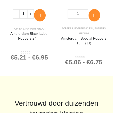
POPPERS
,
POPPERS KLEIN
,
POPPERS
POPPERS
,
POPPERS GROOT
Amsterdam Black Label
MEDIUM
Poppers 24ml
Amsterdam Special Poppers
15ml (JJ)
€
5.21
-
€
6.95
0
out of 5
€
5.06
-
€
6.75
0
out of 5
Vertrouwd door duizenden