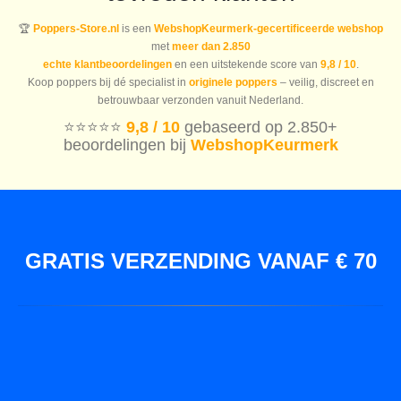
🏆
Poppers-Store.nl
is een
WebshopKeurmerk-gecertificeerde webshop
met
meer dan 2.850
echte klantbeoordelingen
en een uitstekende score van
9,8 / 10
.
Koop poppers bij dé specialist in
originele poppers
– veilig, discreet en
betrouwbaar verzonden vanuit Nederland.
⭐️⭐️⭐️⭐️⭐️
9,8 / 10
gebaseerd op 2.850+
beoordelingen bij
WebshopKeurmerk
GRATIS VERZENDING VANAF € 70