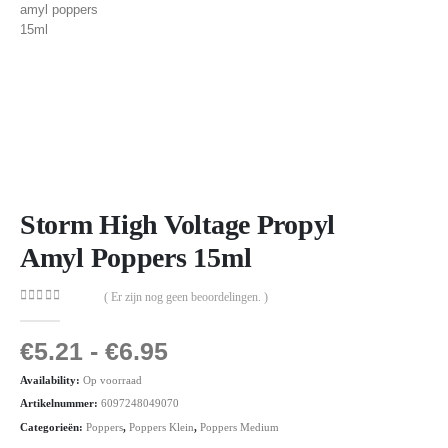
Storm High Voltage Propyl
Amyl Poppers 15ml
( Er zijn nog geen beoordelingen. )
0
out of 5
€
5.21
-
€
6.95
Availability:
Op voorraad
Artikelnummer:
6097248049070
Categorieën:
Poppers
,
Poppers Klein
,
Poppers Medium