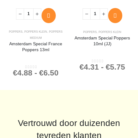
POPPERS
,
POPPERS KLEIN
,
POPPERS
POPPERS
,
POPPERS KLEIN
Amsterdam Special Poppers
MEDIUM
Amsterdam Special France
10ml (JJ)
Poppers 13ml
€
4.31
-
€
5.75
0
out of 5
€
4.88
-
€
6.50
0
out of 5
Vertrouwd door duizenden
tevreden klanten